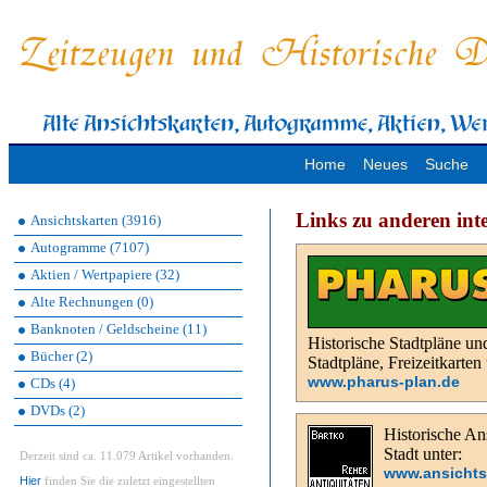
Home
Neues
Suche
Links zu anderen int
Ansichtskarten (3916)
Autogramme (7107)
Aktien / Wertpapiere (32)
Alte Rechnungen (0)
Banknoten / Geldscheine (11)
Historische Stadtpläne un
Bücher (2)
Stadtpläne, Freizeitkarte
www.pharus-plan.de
CDs (4)
DVDs (2)
Historische Ans
Stadt unter:
Derzeit sind ca. 11.079 Artikel vorhanden.
www.ansichts
Hier
finden Sie die zuletzt eingestellten