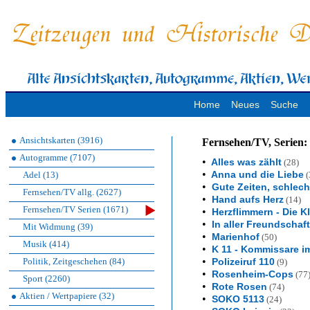
Home
Neues
Suche
Ansichtskarten (3916)
Fernsehen/TV, Serien:
Autogramme (7107)
•
Alles was zählt
(28)
•
Anna und die Liebe
Adel (13)
(
•
Gute Zeiten, schlech
Fernsehen/TV allg. (2627)
•
Hand aufs Herz
(14)
Fernsehen/TV Serien (1671)
•
Herzflimmern - Die K
•
In aller Freundschaft
Mit Widmung (39)
•
Marienhof
(50)
Musik (414)
•
K 11 - Kommissare im
•
Politik, Zeitgeschehen (84)
Polizeiruf 110
(9)
•
Rosenheim-Cops
(77
Sport (2260)
•
Rote Rosen
(74)
Aktien / Wertpapiere (32)
•
SOKO 5113
(24)