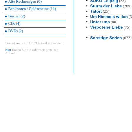
•
SOKO Leipzig
(23)
Alte Rechnungen (0)
•
Sturm der Liebe
(289)
Banknoten / Geldscheine (11)
•
Tatort
(25)
Bücher (2)
•
Um Himmels willen
(3
•
Unter uns
(88)
CDs (4)
•
Verbotene Liebe
(75)
DVDs (2)
•
Sonstige Serien
(672)
Derzeit sind ca. 11.079 Artikel vorhanden.
Hier
finden Sie die zuletzt eingestellten
Artikel.