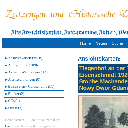
Home
Neues
Suche
:
Ansichtskarten
Ansichtskarten (3916)
Autogramme (7096)
Tiegenhof an der T
Aktien / Wertpapiere (32)
Eisenschmidt 192
Alte Rechnungen (0)
Stobbe Machandel
Banknoten / Geldscheine (11)
Nowy Dwor Gdan
Bücher (2)
CDs (4)
DVDs (2)
Derzeit sind ca. 11.068 Artikel vorhanden.
Hier
finden Sie die zuletzt eingestellten