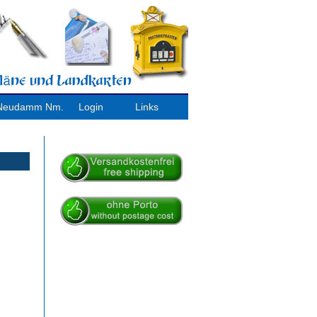
/ Neudamm Nm.
Login
Links