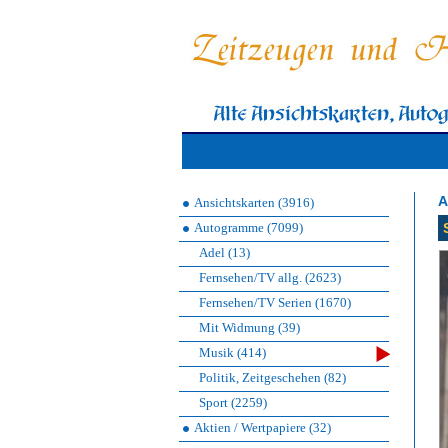
A
Ansichtskarten (3916)
Autogramme (7099)
Adel (13)
Fernsehen/TV allg. (2623)
Fernsehen/TV Serien (1670)
Mit Widmung (39)
Musik (414)
Politik, Zeitgeschehen (82)
Sport (2259)
Aktien / Wertpapiere (32)