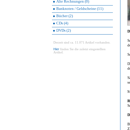
Alte Rechnungen (0)
Banknoten / Geldscheine (11)
Bücher (2)
CDs (4)
DVDs (2)
D
S
Derzeit sind ca. 11.071 Artikel vorhanden.
d
Hier
finden Sie die zuletzt eingestellten
Artikel.
S
D
d
S
s
M
R
S
D
B
Z