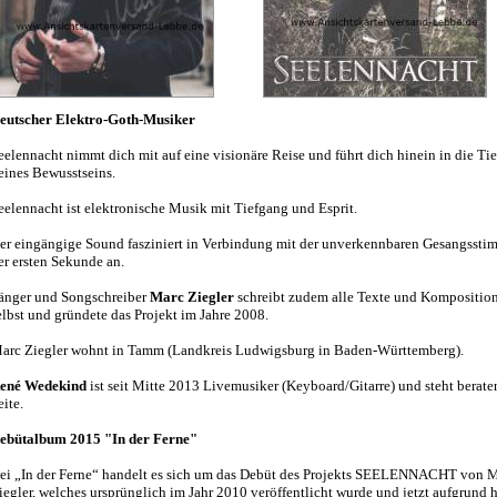
eutscher Elektro-Goth-Musiker
eelennacht nimmt dich mit auf eine visionäre Reise und führt dich hinein in die Ti
eines Bewusstseins.
eelennacht ist elektronische Musik mit Tiefgang und Esprit.
er eingängige Sound fasziniert in Verbindung mit der unverkennbaren Gesangsst
er ersten Sekunde an.
änger und Songschreiber
Marc Ziegler
schreibt zudem alle Texte und Kompositio
elbst und gründete das Projekt im Jahre 2008.
arc Ziegler wohnt in Tamm (Landkreis Ludwigsburg in Baden-Württemberg).
ené Wedekind
ist seit Mitte 2013 Livemusiker (Keyboard/Gitarre) und steht berate
eite.
ebütalbum 2015 "In der Ferne"
ei „In der Ferne“ handelt es sich um das Debüt des Projekts SEELENNACHT von 
iegler, welches ursprünglich im Jahr 2010 veröffentlicht wurde und jetzt aufgrund 