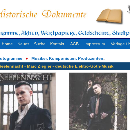
Home
Neues
Suche
Kontakt
AGB
Impressum
Verlage 
utogramme
Musiker, Komponisten, Produzenten
:
Seelennacht - Marc Ziegler - deutsche Elektro-Goth-Musik