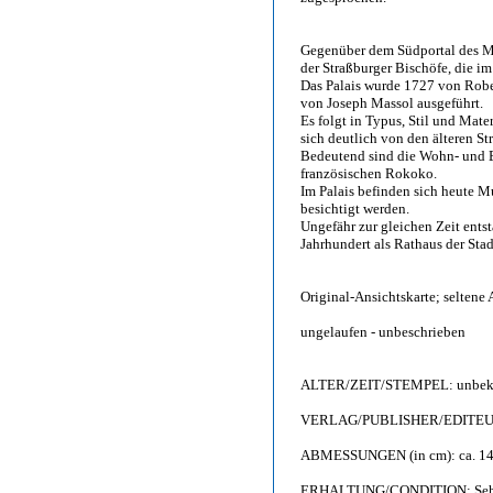
Gegenüber dem Südportal des Mü
der Straßburger Bischöfe, die i
Das Palais wurde 1727 von Robe
von Joseph Massol ausgeführt.
Es folgt in Typus, Stil und Mate
sich deutlich von den älteren S
Bedeutend sind die Wohn- und E
französischen Rokoko.
Im Palais befinden sich heute M
besichtigt werden.
Ungefähr zur gleichen Zeit entst
Jahrhundert als Rathaus der Sta
Original-Ansichtskarte; seltene
ungelaufen - unbeschrieben
ALTER/ZEIT/STEMPEL: unbekann
VERLAG/PUBLISHER/EDITEUR: F
ABMESSUNGEN (in cm): ca. 14
ERHALTUNG/CONDITION: Sehr gut 