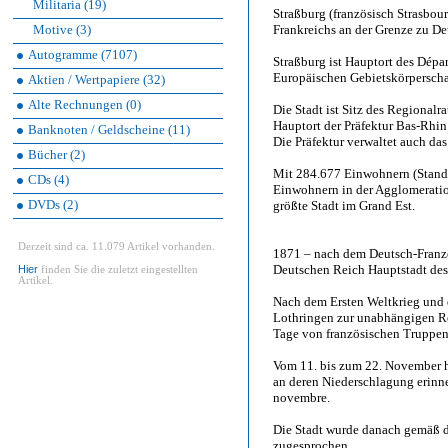
Militaria (19)
Straßburg (französisch Strasbour
Motive (3)
Frankreichs an der Grenze zu De
Autogramme (7107)
Straßburg ist Hauptort des Dépa
Europäischen Gebietskörperschaft
Aktien / Wertpapiere (32)
Alte Rechnungen (0)
Die Stadt ist Sitz des Regional
Hauptort der Präfektur Bas-Rhin
Banknoten / Geldscheine (11)
Die Präfektur verwaltet auch da
Bücher (2)
Mit 284.677 Einwohnern (Stand 
CDs (4)
Einwohnern in der Agglomeratio
DVDs (2)
größte Stadt im Grand Est.
Derzeit sind ca. 11.079 Artikel vorhanden.
1871 – nach dem Deutsch-Franz
Deutschen Reich Hauptstadt de
Hier
finden Sie die zuletzt eingestellten
Artikel.
Nach dem Ersten Weltkrieg und d
Lothringen zur unabhängigen Re
Tage von französischen Truppen 
Vom 11. bis zum 22. November h
an deren Niederschlagung erinne
novembre.
Die Stadt wurde danach gemäß d
zugesprochen.