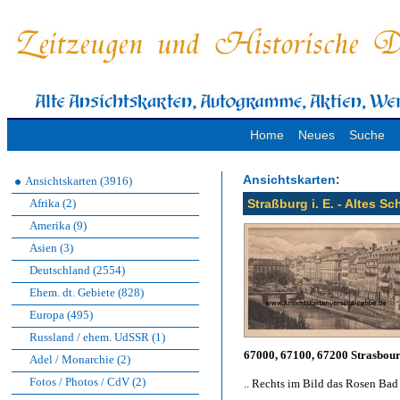
Home
Neues
Suche
:
Ansichtskarten
Ansichtskarten (3916)
Afrika (2)
Straßburg i. E. - Altes 
Amerika (9)
Asien (3)
Deutschland (2554)
Ehem. dt. Gebiete (828)
Europa (495)
Russland / ehem. UdSSR (1)
67000, 67100, 67200 Strasbou
Adel / Monarchie (2)
Fotos / Photos / CdV (2)
.. Rechts im Bild das Rosen Bad 