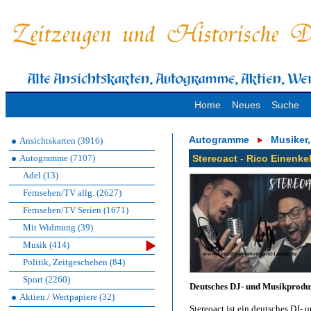
Home
Neues
Suche
Autogramme
Musiker
Ansichtskarten (3916)
Autogramme (7107)
Stereoact - Rico Einenke
Adel (13)
Fernsehen/TV allg. (2627)
Fernsehen/TV Serien (1671)
Mit Widmung (39)
Musik (414)
Politik, Zeitgeschehen (84)
Sport (2260)
Deutsches DJ- und Musikprodu
Aktien / Wertpapiere (32)
Stereoact ist ein deutsches DJ