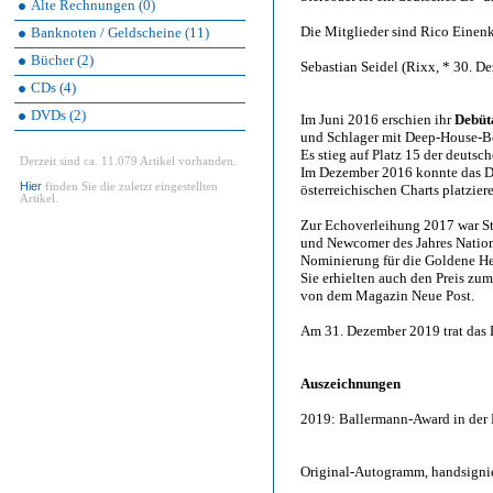
Alte Rechnungen (0)
Die Mitglieder sind Rico Einenk
Banknoten / Geldscheine (11)
Bücher (2)
Sebastian Seidel (Rixx, * 30. 
CDs (4)
DVDs (2)
Im Juni 2016 erschien ihr
Debüt
und Schlager mit Deep-House-Be
Es stieg auf Platz 15 der deutsc
Derzeit sind ca. 11.079 Artikel vorhanden.
Im Dezember 2016 konnte das D
Hier
finden Sie die zuletzt eingestellten
österreichischen Charts platzier
Artikel.
Zur Echoverleihung 2017 war Ste
und Newcomer des Jahres Nation
Nominierung für die Goldene H
Sie erhielten auch den Preis zum 
von dem Magazin Neue Post.
Am 31. Dezember 2019 trat das D
Auszeichnungen
2019: Ballermann-Award in der 
Original-Autogramm, handsignier