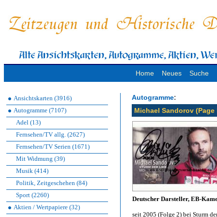
Home
Neues
Suche
:
Autogramme
Ansichtskarten (3916)
Autogramme (7107)
Michael Sandorov (Page P
Adel (13)
Fernsehen/TV allg. (2627)
Fernsehen/TV Serien (1671)
Mit Widmung (39)
Musik (414)
Politik, Zeitgeschehen (84)
Sport (2260)
Deutscher Darsteller, EB-Kame
Aktien / Wertpapiere (32)
seit 2005 (Folge 2) bei Sturm de