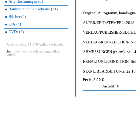
Alte Rechnungen (0)
Banknoten / Geldscheine (11)
Original-Autogramm, handsigni
Bücher (2)
ALTER/ZEIT/STEMPEL: 2018
CDs (4)
DVDs (2)
VERLAG/PUBLISHER/EDITEUR: 
VERLAGSKENNZEICHEN/INFO: 
Derzeit sind ca. 11.079 Artikel vorhanden.
Hier
ABMESSUNGEN (in cm): ca. 14,
finden Sie die zuletzt eingestellten
Artikel.
ERHALTUNG/CONDITION: Sehr gu
STAND/BEARBEITUNG: 22.10
Preis: 8.00 €
Anzahl:
0