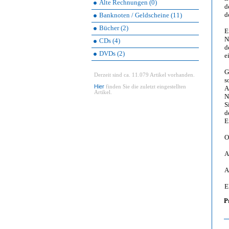
Alte Rechnungen (0)
d
d
Banknoten / Geldscheine (11)
Bücher (2)
E
N
CDs (4)
d
DVDs (2)
e
G
Derzeit sind ca. 11.079 Artikel vorhanden.
s
Hier
finden Sie die zuletzt eingestellten
A
Artikel.
N
S
d
E
O
A
A
E
P