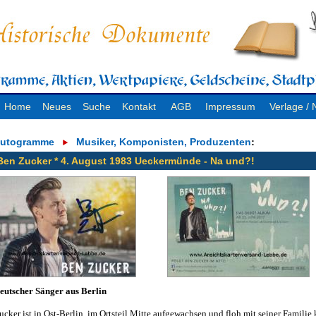
Home
Neues
Suche
Kontakt
AGB
Impressum
Verlage 
utogramme
Musiker, Komponisten, Produzenten
:
Ben Zucker * 4. August 1983 Ueckermünde - Na und?!
eutscher Sänger aus Berlin
ucker ist in Ost-Berlin, im Ortsteil Mitte aufgewachsen und floh mit seiner Familie 