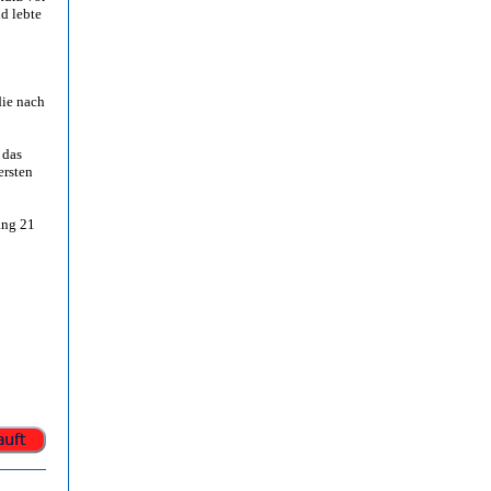
d lebte
die nach
, das
ersten
ang 21