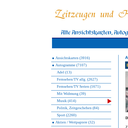
A
Ansichtskarten (3916)
Autogramme (7107)
Adel (13)
Fernsehen/TV allg. (2627)
Fernsehen/TV Serien (1671)
Mit Widmung (39)
Musik (414)
Politik, Zeitgeschehen (84)
Sport (2260)
D
Aktien / Wertpapiere (32)
Z