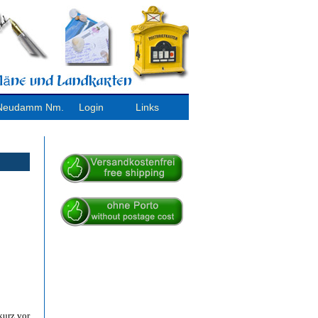
/ Neudamm Nm.
Login
Links
kurz vor