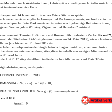
em Mauerfall nach Westdeutschland, kehrte später allerdings nach Berlin zurück un
ort in einem besetzten Haus.
r begann mit 14 Jahren mithilfe seines Vaters Gitarre zu spielen.
achdem er zunächst englische Grunge- und Rocksongs coverte, wechselte er in die
eutsche Sprache. Sein Markenzeichen ist seine rauchig-kratzige Reibeisenstimme, 
igenen Worten „ohne Whiskey, Zigaretten und Heiserkeit“ entstand.
emeinsam mit Thorsten Brötzmann und Roman Lüth produzierte Zucker
Na und?!
owohl der Titel seiner Debütsingle (erschienen am 24. März 2017), wie auch seines 
lbums (erschienen am 23. Juni 2017) ist.
ach der Fernsehpremiere der Single beim Schlagercountdown, einer von Florian
ilbereisen moderierten Sendung, stieg diese innerhalb von wenigen Minuten auf R
er iTunes-Charts.
nde Juni 2017 stieg das Album in die deutschen Albumcharts auf Platz 32 ein.
riginal-Autogramm, handsigniert
LTER/ZEIT/STEMPEL: 2017
BMESSUNGEN (in cm): ca. 14,8 x 10,5
RHALTUNG/CONDITION: Sehr gut (I). neu - ungebraucht
reis: 0.00 €
Anzahl:
0