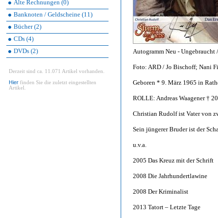
Alte Rechnungen (0)
Banknoten / Geldscheine (11)
Bücher (2)
CDs (4)
DVDs (2)
Autogramm Neu - Ungebraucht / 
Foto: ARD / Jo Bischoff; Nani F
Derzeit sind ca. 11.071 Artikel vorhanden.
Geboren * 9. März 1965 in Rat
Hier
finden Sie die zuletzt eingestellten
Artikel.
ROLLE: Andreas Waagener † 20
Christian Rudolf ist Vater von z
Sein jüngerer Bruder ist der Sch
u.v.a.
2005 Das Kreuz mit der Schrift
2008 Die Jahrhundertlawine
2008 Der Kriminalist
2013 Tatort – Letzte Tage