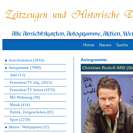
Home
Neues
Suche
:
Autogramme
Ansichtskarten (3916)
Autogramme (7099)
Christian Rudolf ARD (St
Adel (13)
Fernsehen/TV allg. (2623)
Fernsehen/TV Serien (1670)
Mit Widmung (39)
Musik (414)
Politik, Zeitgeschehen (82)
Sport (2259)
Aktien / Wertpapiere (32)