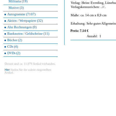
Militaria (19)
Verlag: Heinr. Everding, Lünebu
Verlagskennzeichen: ..//..
Motive (3)
Autogramme (7107)
Maße: ca. 14 cm x 8,9 cm
Aktien / Wertpapiere (32)
Erhaltung: Sehr guter Allgemei
Alte Rechnungen (0)
Preis: 7.14 €
Banknoten / Geldscheine (11)
Anzahl:
1
Bücher (2)
CDs (4)
DVDs (2)
Derzeit sind ca. 11.079 Artikel vorhanden.
Hier
finden Sie die zuletzt eingestellten
Artikel.