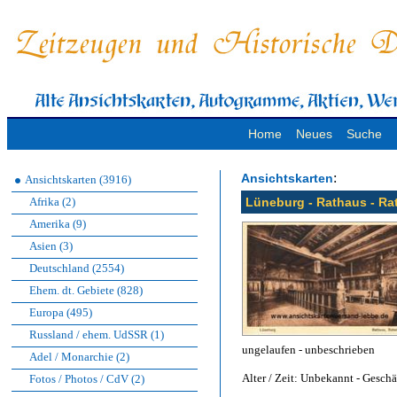
Home
Neues
Suche
:
Ansichtskarten
Ansichtskarten (3916)
Afrika (2)
Lüneburg - Rathaus - Ra
Amerika (9)
Asien (3)
Deutschland (2554)
Ehem. dt. Gebiete (828)
Europa (495)
Russland / ehem. UdSSR (1)
ungelaufen - unbeschrieben
Adel / Monarchie (2)
Alter / Zeit: Unbekannt - Geschä
Fotos / Photos / CdV (2)