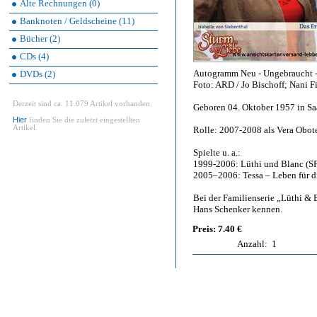
Alte Rechnungen (0)
Banknoten / Geldscheine (11)
Bücher (2)
CDs (4)
Autogramm Neu - Ungebraucht - 
DVDs (2)
Foto: ARD / Jo Bischoff; Nani F
Derzeit sind ca. 11.079 Artikel vorhanden.
Geboren 04. Oktober 1957 in S
Hier
finden Sie die zuletzt eingestellten
Artikel.
Rolle: 2007-2008 als Vera Obot
Spielte u. a.:
1999-2006: Lüthi und Blanc (SF
2005–2006: Tessa – Leben für d
Bei der Familienserie „Lüthi & 
Hans Schenker kennen.
Preis: 7.40 €
Anzahl:
1