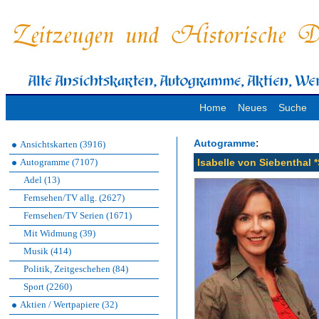
Home
Neues
Suche
:
Autogramme
Ansichtskarten (3916)
Autogramme (7107)
Isabelle von Siebenthal 
Adel (13)
Fernsehen/TV allg. (2627)
Fernsehen/TV Serien (1671)
Mit Widmung (39)
Musik (414)
Politik, Zeitgeschehen (84)
Sport (2260)
Aktien / Wertpapiere (32)