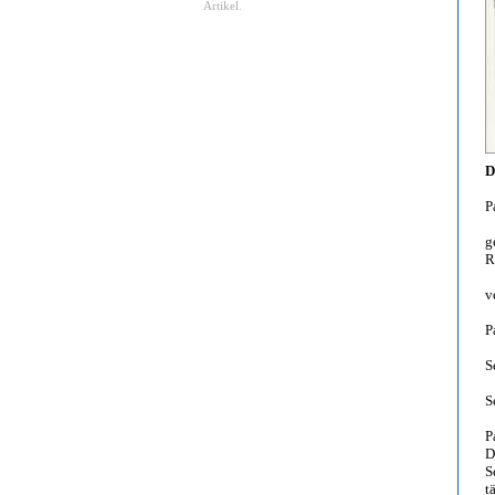
Artikel.
D
P
g
R
v
P
S
S
P
D
S
t