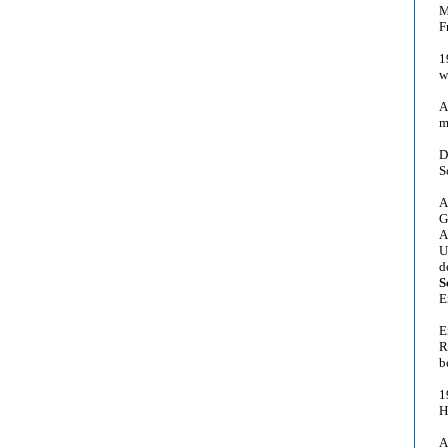
M
F
1
w
A
m
D
S
A
G
A
U
d
S
E
E
R
b
1
H
A