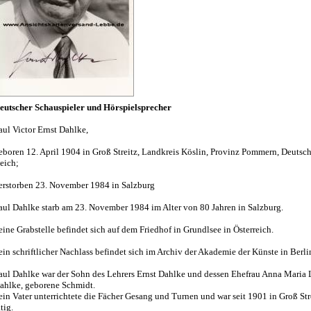
eutscher Schauspieler und Hörspielsprecher
aul Victor Ernst Dahlke,
eboren 12. April 1904 in Groß Streitz, Landkreis Köslin, Provinz Pommern, Deutsc
eich;
erstorben 23. November 1984 in Salzburg
aul Dahlke starb am 23. November 1984 im Alter von 80 Jahren in Salzburg.
eine Grabstelle befindet sich auf dem Friedhof in Grundlsee in Österreich.
ein schriftlicher Nachlass befindet sich im Archiv der Akademie der Künste in Berli
aul Dahlke war der Sohn des Lehrers Ernst Dahlke und dessen Ehefrau Anna Maria 
ahlke, geborene Schmidt.
ein Vater unterrichtete die Fächer Gesang und Turnen und war seit 1901 in Groß Str
ätig.