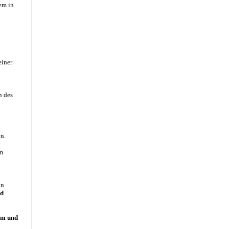
em in
einer
n des
n.
om
in
nd
.
im und