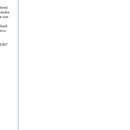
Abend
laudia
n war.
nhard
ktive
 1997