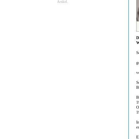
Artikel.
D
W
S
g
v
S
B
B
1
O
1
I
e
E