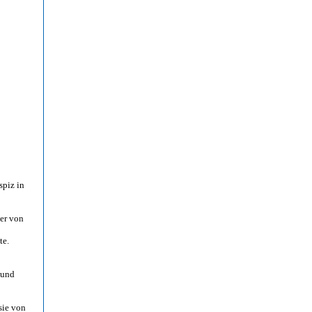
spiz in
er von
te.
 und
sie von