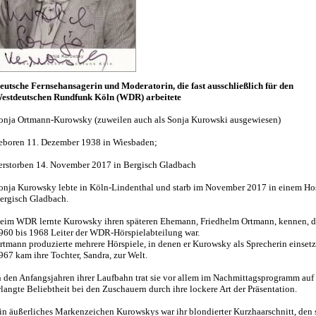
eutsche Fernsehansagerin und Moderatorin, die fast ausschließlich für den
estdeutschen Rundfunk Köln (WDR) arbeitete
onja Ortmann-Kurowsky (zuweilen auch als Sonja Kurowski ausgewiesen)
eboren 11. Dezember 1938 in Wiesbaden;
erstorben 14. November 2017 in Bergisch Gladbach
onja Kurowsky lebte in Köln-Lindenthal und starb im November 2017 in einem Ho
ergisch Gladbach.
eim WDR lernte Kurowsky ihren späteren Ehemann, Friedhelm Ortmann, kennen, d
960 bis 1968 Leiter der WDR-Hörspielabteilung war.
rtmann produzierte mehrere Hörspiele, in denen er Kurowsky als Sprecherin einsetz
967 kam ihre Tochter, Sandra, zur Welt.
n den Anfangsjahren ihrer Laufbahn trat sie vor allem im Nachmittagsprogramm auf
rlangte Beliebtheit bei den Zuschauern durch ihre lockere Art der Präsentation.
in äußerliches Markenzeichen Kurowskys war ihr blondierter Kurzhaarschnitt, den 