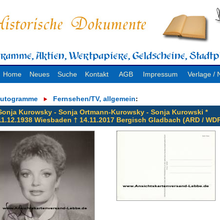
Home
Neues
Suche
Kontakt
AGB
Impressum
Verlage 
utogramme
Fernsehen/TV, allgemein
:
Sonja Kurowsky - Sonja Ortmann-Kurowsky - Sonja Kurowski *
11.12.1938 Wiesbaden † 14.11.2017 Bergisch Gladbach (ARD / WD