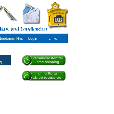
/ Neudamm Nm.
Login
Links
R)