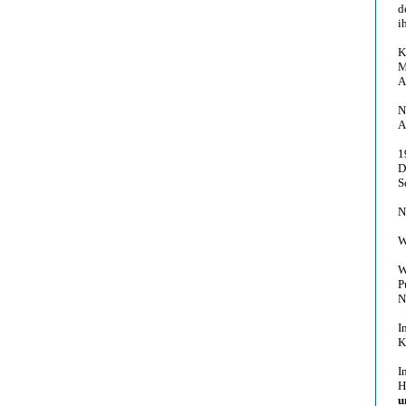
d
i
K
M
A
N
A
1
D
S
N
W
W
P
N
I
K
I
H
u