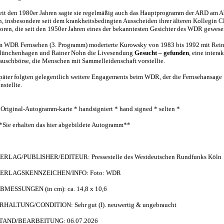
eit den 1980er Jahren sagte sie regelmäßig auch das Hauptprogramm der ARD am 
n, insbesondere seit dem krankheitsbedingten Ausscheiden ihrer älteren Kollegin C
oren, die seit den 1950er Jahren eines der bekanntesten Gesichter des WDR gewese
m WDR Fernsehen (3. Programm) moderierte Kurowsky von 1983 bis 1992 mit Rei
ünchenhagen und Rainer Nohn die Livesendung
Gesucht – gefunden
, eine intera
auschbörse, die Menschen mit Sammelleidenschaft vorstellte.
päter folgten gelegentlich weitere Engagements beim WDR, der die Fernsehansage
instellte.
 Original-Autogramm-karte * handsigniert * hand signed * selten *
*Sie erhalten das hier abgebildete Autogramm**
ERLAG/PUBLISHER/EDITEUR: Pressestelle des Westdeutschen Rundfunks Köln
ERLAGSKENNZEICHEN/INFO: Foto: WDR
BMESSUNGEN (in cm): ca. 14,8 x 10,6
RHALTUNG/CONDITION: Sehr gut (I). neuwertig & ungebraucht
TAND/BEARBEITUNG: 06.07.2026