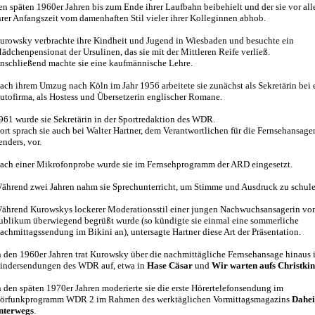
en späten 1960er Jahren bis zum Ende ihrer Laufbahn beibehielt und der sie vor all
hrer Anfangszeit vom damenhaften Stil vieler ihrer Kolleginnen abhob.
urowsky verbrachte ihre Kindheit und Jugend in Wiesbaden und besuchte ein
ädchenpensionat der Ursulinen, das sie mit der Mittleren Reife verließ.
nschließend machte sie eine kaufmännische Lehre.
ach ihrem Umzug nach Köln im Jahr 1956 arbeitete sie zunächst als Sekretärin bei 
utofirma, als Hostess und Übersetzerin englischer Romane.
961 wurde sie Sekretärin in der Sportredaktion des WDR.
ort sprach sie auch bei Walter Hartner, dem Verantwortlichen für die Fernsehansage
enders, vor.
ach einer Mikrofonprobe wurde sie im Fernsehprogramm der ARD eingesetzt.
ährend zwei Jahren nahm sie Sprechunterricht, um Stimme und Ausdruck zu schule
ährend Kurowskys lockerer Moderationsstil einer jungen Nachwuchsansagerin v
ublikum überwiegend begrüßt wurde (so kündigte sie einmal eine sommerliche
achmittagssendung im Bikini an), untersagte Hartner diese Art der Präsentation.
n den 1960er Jahren trat Kurowsky über die nachmittägliche Fernsehansage hinaus 
indersendungen des WDR auf, etwa in
Hase Cäsar
und
Wir warten aufs Christki
n den späten 1970er Jahren moderierte sie die erste Hörertelefonsendung im
örfunkprogramm WDR 2 im Rahmen des werktäglichen Vormittagsmagazins
Dahe
nterwegs
.