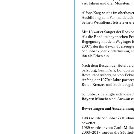
vier Jahren und drei Monaten.
Alfons Karg wuchs im oberbayer
Ausbildung zum Fernmeldetechn
Seinen Wehrdienst leistete er u.
Mit 18 war er Sänger der Rockba
Als die Band im bayerischen Fer
Begegnung mit dem Waginger Bü
2007), der ihn davon überzeugt
Schuhbeck, der kinderlos war, ad
ihn als Erben ein.
Nach dem Besuch der Hotelberuf
Salzburg, Genf, Paris, London u
Restaurant Aubergine von Eckar
Anfang der 1970er Jahre pachtet
Roten Kreuzes und kochte regelm
Schuhbeck betätigte sich viele 
Bayern München
bei Auswärtss
Bewertungen und Auszeichnun
1983 wurde Schuhbecks Kurhauss
bewertet.
1989 wurde er vom Gault-Millau
2003–2017 wurden die Südtirole