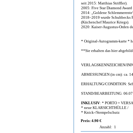
seit 2015: Matthias Striffler).
2005: Five Star Diamond Award 
2014: „Goldene Schlemmerente
2018–2019 wurde Schuhbecks Fin
(Küchenchef Maurice Kriegs).
2020: Kaiser-Augustus-Orden de
* Original-Autogramm-karte * h
**Sie erhalten das hier abgebi
VERLAGSKENNZEICHEN/INFO: F
ABMESSUNGEN (in cm): ca. 14,
ERHALTUNG/CONDITION: Sehr g
STAND/BEARBEITUNG: 06.07
INKLUSIV
: * PORTO + VERS
* neue KLARSICHTHÜLLE /
* Knick-/Stempelschutz
Preis: 4.90 €
Anzahl:
1