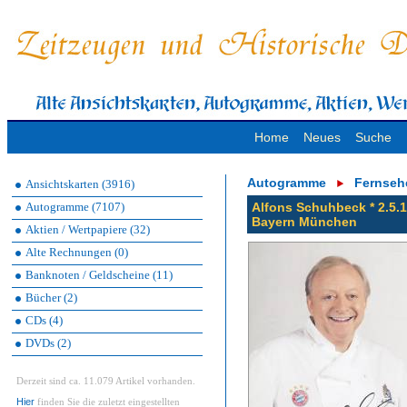
Home
Neues
Suche
Autogramme
Fernseh
Ansichtskarten (3916)
Autogramme (7107)
Alfons Schuhbeck * 2.5.1
Bayern München
Aktien / Wertpapiere (32)
Alte Rechnungen (0)
Banknoten / Geldscheine (11)
Bücher (2)
CDs (4)
DVDs (2)
Derzeit sind ca. 11.079 Artikel vorhanden.
Hier
finden Sie die zuletzt eingestellten