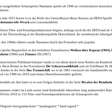
er ausgebildete Schauspieler Naumann spielte ab 1946 an verschiedenen deutsche
ühnen.
m Jahr 1953 feierte er in der Rolle des Unteroffiziers Heinz Kersten im DEFA-Spielf
eheimnisvolle Wrack
sein Leinwanddebüt.
eitere Film- und Fernsehproduktionen folgten, anfangs noch für die DEFA und ab 
it der Übersiedlung in die Bundesrepublik Deutschland, für westdeutsche Arbeitgeb
n den 1960er-Jahren wurde Naumann durch das Fernsehen sehr populär.
r spielte Hauptrollen in den beliebten Fernsehserien
Wolken über Kaprun (1964), 
aheim
(1966) und
Zimmer 13
(1967).
inem breiten Publikum bekannt wurde er vor allem durch seine Rollen als Kranken
r. Horst Römer in der Fernsehserie
Die Schwarzwaldklinik
und als Schiffsarzt Dr. H
chröder in der Serie
Das Traumschiff
, wo er ab 1983 vereinzelt als Gastdarsteller au
nd von 1986 bis 2010 zum festen Darstellerensemble gehörte.
benfalls als Arzt hatte er in zwei Folgen Auftritte in der Serie
Rivalen der Rennbah
aumann wirkte im Laufe seiner rund fünfeinhalb Jahrzehnte lang andauernden Karr
954 bis 2010 in 155 Film- und Fernsehproduktionen als Schauspieler mit.
 Original-Autogramm-karte * handsigniert * hand signed *