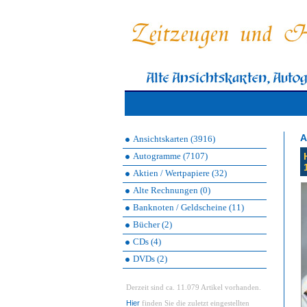
A
Ansichtskarten (3916)
Autogramme (7107)
Aktien / Wertpapiere (32)
Alte Rechnungen (0)
Banknoten / Geldscheine (11)
Bücher (2)
CDs (4)
DVDs (2)
Derzeit sind ca. 11.079 Artikel vorhanden.
Hier
finden Sie die zuletzt eingestellten