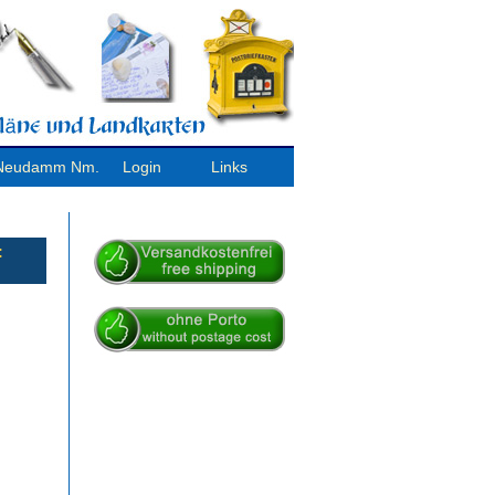
/ Neudamm Nm.
Login
Links
: