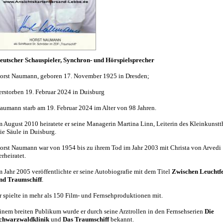
eutscher Schauspieler, Synchron- und Hörspielsprecher
orst Naumann, geboren 17. November 1925 in Dresden;
erstorben 19. Februar 2024 in Duisburg
aumann starb am 19. Februar 2024 im Alter von 98 Jahren.
m August 2010 heiratete er seine Managerin Martina Linn, Leiterin des Kleinkunstt
ie Säule in Duisburg.
orst Naumann war von 1954 bis zu ihrem Tod im Jahr 2003 mit Christa von Arvedi
erheiratet.
m Jahr 2005 veröffentlichte er seine Autobiografie mit dem Titel
Zwischen Leuchtf
nd Traumschiff
.
r spielte in mehr als 150 Film- und Fernsehproduktionen mit.
inem breiten Publikum wurde er durch seine Arztrollen in den Fernsehserien
Die
chwarzwaldklinik
und
Das Traumschiff
bekannt.