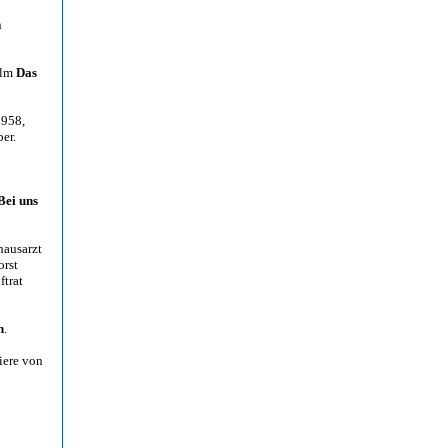
n
ilm
Das
1958,
er.
Bei uns
hausarzt
orst
ftrat
n
.
iere von