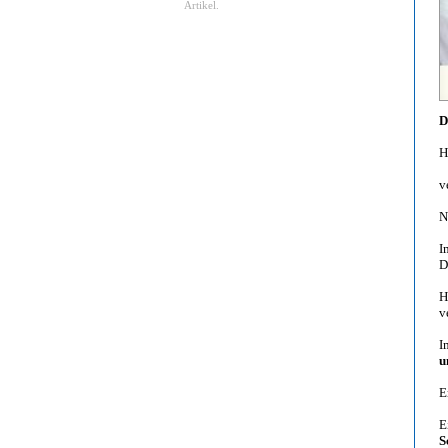
Artikel.
D
H
v
N
I
D
H
v
I
u
E
E
S