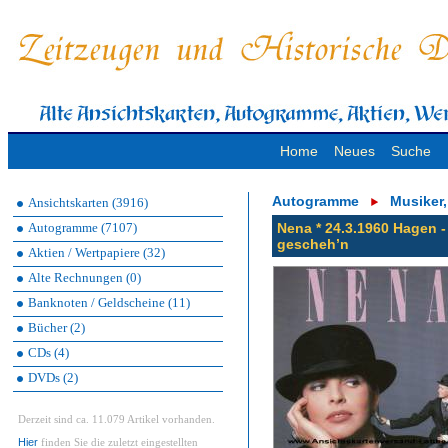
Home
Neues
Suche
Autogramme
Musiker
Ansichtskarten (3916)
Autogramme (7107)
Nena * 24.3.1960 Hagen 
gescheh’n
Aktien / Wertpapiere (32)
Alte Rechnungen (0)
Banknoten / Geldscheine (11)
Bücher (2)
CDs (4)
DVDs (2)
Derzeit sind ca. 11.079 Artikel vorhanden.
Hier
finden Sie die zuletzt eingestellten