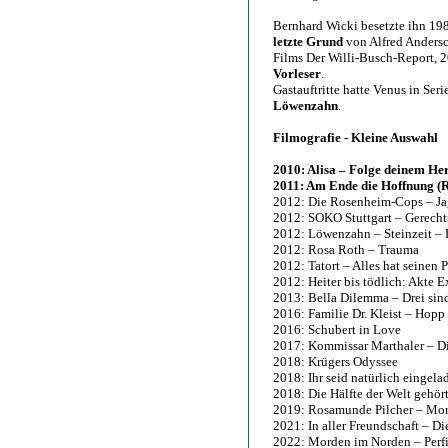
Bernhard Wicki besetzte ihn 19
letzte Grund
von Alfred Andersc
Films Der Willi-Busch-Report, 
Vorleser
.
Gastauftritte hatte Venus in Ser
Löwenzahn
.
Filmografie - Kleine Auswahl
2010: Alisa – Folge deinem He
2011: Am Ende die Hoffnung (Re
2012: Die Rosenheim-Cops – J
2012: SOKO Stuttgart – Gerecht
2012: Löwenzahn – Steinzeit – 
2012: Rosa Roth – Trauma
2012: Tatort – Alles hat seinen P
2012: Heiter bis tödlich: Akte
2013: Bella Dilemma – Drei sind
2016: Familie Dr. Kleist – Hopp
2016: Schubert in Love
2017: Kommissar Marthaler – Di
2018: Krügers Odyssee
2018: Ihr seid natürlich eingela
2018: Die Hälfte der Welt gehör
2019: Rosamunde Pilcher – Mor
2021: In aller Freundschaft – D
2022: Morden im Norden – Perfi