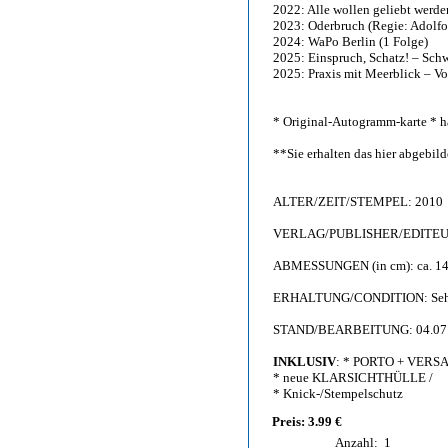
2022: Alle wollen geliebt werde
2023: Oderbruch (Regie: Adolfo
2024: WaPo Berlin (1 Folge)
2025: Einspruch, Schatz! – Sch
2025: Praxis mit Meerblick – V
* Original-Autogramm-karte * h
**Sie erhalten das hier abgebi
ALTER/ZEIT/STEMPEL: 2010
VERLAG/PUBLISHER/EDITEUR: 
ABMESSUNGEN (in cm): ca. 14,
ERHALTUNG/CONDITION: Sehr g
STAND/BEARBEITUNG: 04.07
INKLUSIV
: * PORTO + VERS
* neue KLARSICHTHÜLLE /
* Knick-/Stempelschutz
Preis: 3.99 €
Anzahl:
1