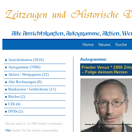
Home
Neues
Suche
:
Autogramme
Ansichtskarten (3916)
Autogramme (7096)
Frieder Venus * 1950 Zit
– Folge deinem Herzen
Aktien / Wertpapiere (32)
Alte Rechnungen (0)
Banknoten / Geldscheine (11)
Bücher (2)
CDs (4)
DVDs (2)
Derzeit sind ca. 11.068 Artikel vorhanden.
Hier
finden Sie die zuletzt eingestellten