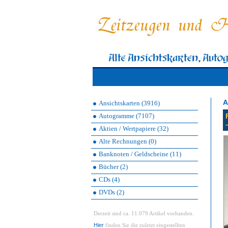
A
Ansichtskarten (3916)
Autogramme (7107)
Aktien / Wertpapiere (32)
Alte Rechnungen (0)
Banknoten / Geldscheine (11)
Bücher (2)
CDs (4)
DVDs (2)
Derzeit sind ca. 11.079 Artikel vorhanden.
Hier
finden Sie die zuletzt eingestellten