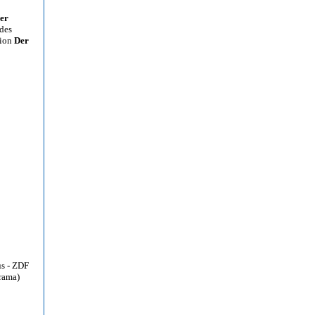
der
 des
tion
Der
us - ZDF
rama)