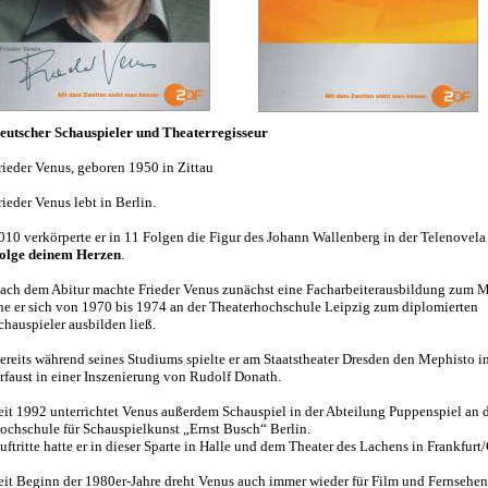
eutscher Schauspieler und Theaterregisseur
rieder Venus, geboren 1950 in Zittau
rieder Venus lebt in Berlin.
010 verkörperte er in 11 Folgen die Figur des Johann Wallenberg in der Telenovel
olge deinem Herzen
.
ach dem Abitur machte Frieder Venus zunächst eine Facharbeiterausbildung zum M
he er sich von 1970 bis 1974 an der Theaterhochschule Leipzig zum diplomierten
chauspieler ausbilden ließ.
ereits während seines Studiums spielte er am Staatstheater Dresden den Mephisto i
rfaust in einer Inszenierung von Rudolf Donath.
eit 1992 unterrichtet Venus außerdem Schauspiel in der Abteilung Puppenspiel an 
ochschule für Schauspielkunst „Ernst Busch“ Berlin.
uftritte hatte er in dieser Sparte in Halle und dem Theater des Lachens in Frankfurt/
eit Beginn der 1980er-Jahre dreht Venus auch immer wieder für Film und Fernsehen