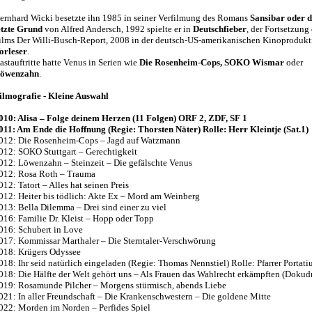
ernhard Wicki besetzte ihn 1985 in seiner Verfilmung des Romans
Sansibar oder 
etzte Grund
von Alfred Andersch, 1992 spielte er in
Deutschfieber
, der Fortsetzung
ilms Der Willi-Busch-Report, 2008 in der deutsch-US-amerikanischen Kinoproduk
orleser
.
astauftritte hatte Venus in Serien wie
Die Rosenheim-Cops, SOKO Wismar
oder
öwenzahn
.
ilmografie - Kleine Auswahl
010: Alisa – Folge deinem Herzen (11 Folgen) ORF 2, ZDF, SF 1
011: Am Ende die Hoffnung (Regie: Thorsten Näter) Rolle: Herr Kleintje (Sat.1)
012: Die Rosenheim-Cops – Jagd auf Watzmann
012: SOKO Stuttgart – Gerechtigkeit
012: Löwenzahn – Steinzeit – Die gefälschte Venus
012: Rosa Roth – Trauma
012: Tatort – Alles hat seinen Preis
012: Heiter bis tödlich: Akte Ex – Mord am Weinberg
013: Bella Dilemma – Drei sind einer zu viel
016: Familie Dr. Kleist – Hopp oder Topp
016: Schubert in Love
017: Kommissar Marthaler – Die Sterntaler-Verschwörung
018: Krügers Odyssee
018: Ihr seid natürlich eingeladen (Regie: Thomas Nennstiel) Rolle: Pfarrer Portati
018: Die Hälfte der Welt gehört uns – Als Frauen das Wahlrecht erkämpften (Dokud
019: Rosamunde Pilcher – Morgens stürmisch, abends Liebe
021: In aller Freundschaft – Die Krankenschwestern – Die goldene Mitte
022: Morden im Norden – Perfides Spiel