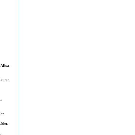
a
Alisa –
aurer,
m
der
Oder.
.