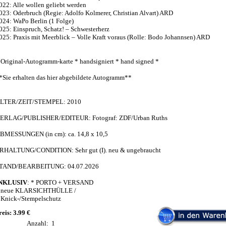
022: Alle wollen geliebt werden
023: Oderbruch (Regie: Adolfo Kolmerer, Christian Alvart) ARD
024: WaPo Berlin (1 Folge)
025: Einspruch, Schatz! – Schwesterherz
025: Praxis mit Meerblick – Volle Kraft voraus (Rolle: Bodo Johannsen) ARD
 Original-Autogramm-karte * handsigniert * hand signed *
*Sie erhalten das hier abgebildete Autogramm**
LTER/ZEIT/STEMPEL: 2010
ERLAG/PUBLISHER/EDITEUR: Fotograf: ZDF/Urban Ruths
BMESSUNGEN (in cm): ca. 14,8 x 10,5
RHALTUNG/CONDITION: Sehr gut (I). neu & ungebraucht
TAND/BEARBEITUNG: 04.07.2026
NKLUSIV
: * PORTO + VERSAND
 neue KLARSICHTHÜLLE /
 Knick-/Stempelschutz
reis: 3.99 €
Anzahl:
1