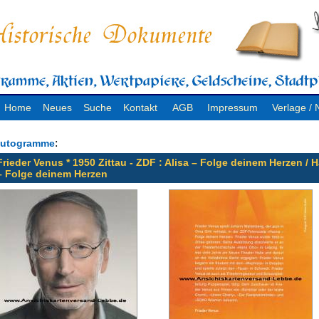
Home
Neues
Suche
Kontakt
AGB
Impressum
Verlage 
:
utogramme
Frieder Venus * 1950 Zittau - ZDF : Alisa – Folge deinem Herzen / 
– Folge deinem Herzen