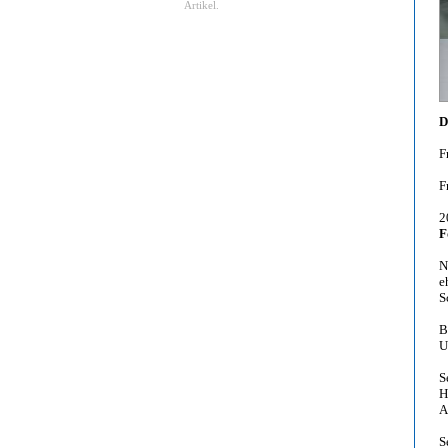
Artikel.
D
F
F
2
F
N
e
S
B
U
S
H
A
S