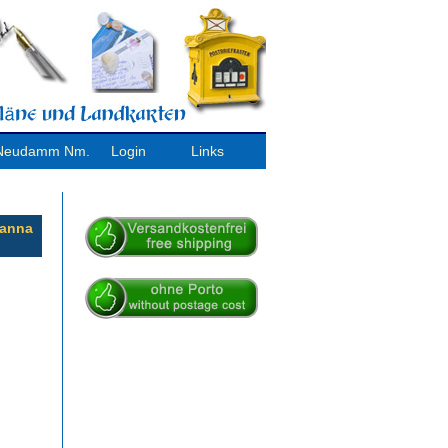
/ Neudamm Nm.
Login
Links
Hanna