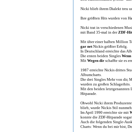
Nicki blieb ihrem Dialekt treu u
Ihre größten Hits wurden von H
Nicki trat in verschiedenen Mus
mit Band 35-mal in der
ZDF-Hi
Mit über einer halben Million 
gar net
Nickis größter Erfolg.
In Deutschland erreichte das Alb
Die ersten beiden Singles
Wenn i
Mit
Wegen dir
schaffte sie es e
1987 erreichte Nickis drittes S
Albumcharts.
Die drei Singles Mehr von dir, M
wurden zu großen Schlagerhits.
Mit den beiden letztgenannten Li
Hitparade.
Obwohl Nicki ihrem Produzenten 
blieb, wurde Nickis Stil nunmeh
Im April 1990 erreichte sie mit
W
konnte die ZDF-Hitparade sogar
Auch die folgenden Single-Au
Charts: Wenn du bei mir bist, Do