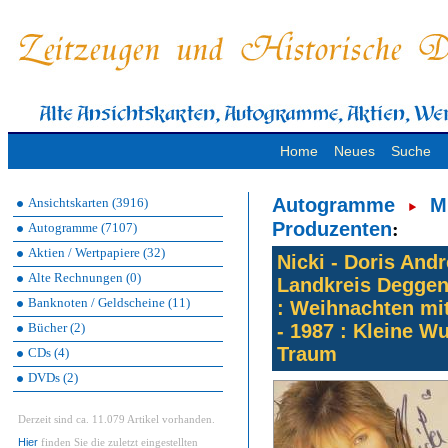
Home
Neues
Suche
Autogramme
M
Ansichtskarten (3916)
Produzenten
:
Autogramme (7107)
Aktien / Wertpapiere (32)
Nicki - Doris Andr
Alte Rechnungen (0)
Landkreis Deggend
Banknoten / Geldscheine (11)
: Weihnachten mit
Bücher (2)
- 1987 : Kleine W
Traum
CDs (4)
DVDs (2)
Derzeit sind ca. 11.079 Artikel vorhanden.
Hier
finden Sie die zuletzt eingestellten