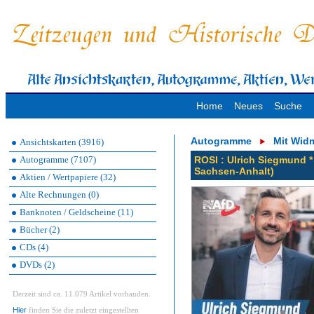
Home
Neues
Suche
Autogramme
Mit Wid
Ansichtskarten (3916)
Autogramme (7107)
ROSI : Ulrich Siegmund 
Sachsen-Anhalt)
Aktien / Wertpapiere (32)
Alte Rechnungen (0)
Banknoten / Geldscheine (11)
Bücher (2)
CDs (4)
DVDs (2)
Derzeit sind ca. 11.079 Artikel vorhanden.
Hier
finden Sie die zuletzt eingestellten