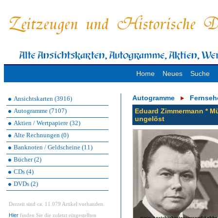
Home
Neues
Suche
Autogramme
Fernseh
Ansichtskarten (3916)
Autogramme (7107)
Eduard Zimmermann * Mü
ungelöst
Aktien / Wertpapiere (32)
Alte Rechnungen (0)
Banknoten / Geldscheine (11)
Bücher (2)
CDs (4)
DVDs (2)
Derzeit sind ca. 11.079 Artikel vorhanden.
Hier
finden Sie die zuletzt eingestellten