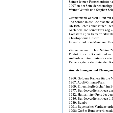
Seinen letzten Fernsehauftritt
2007 an der Seite der ehemalig
Werner Vetterli und Stephan Schi
Zimmermann war seit 1960 mit R
und Sabine in die Ehe brachte,
Ab 1997 lebte er mit seiner Ehe
Nach dem Tod seiner Frau zog
Dort starb er, an Demenz erkran
Christophorus-Hospiz.
Er wurde auf dem Münchner Nord
Zimmermanns Tochter Sabine Zim
Produktion von XY mit und war
Außerdem präsentierte sie zwis
Danach agierte sie hinter den Ka
Auszeichnungen und Ehrungen
1966: Goldene Kamera für die M
1967: Adolf-Grimme-Preis
1969: Ehrenmitgliedschaft im 
1977: Bundesverdienstkreuz am
1982: Humanitärer Preis der deu
1986: Bundesverdienstkreuz 1. 
1989: Bambi
1991: Bayerischer Verdienstord
1998: Großes Bundesverdienstk