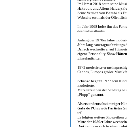
Im Herbst 2018 hatte seine Mus
Hakvoort und Alfons Haider) Pr
Seine Version von
Bambi
als Fa
Webseite erstmals der Öffentlich
Im Jahr 1968 holte ihn das Fer
des Südwestfunks.
Anfang der 1970er Jahre moderi
Jahre lang samstagnachmittags 
Danach wechselte er auf Hinweis
eigene Personality-Show
Hätten
Einzelauftritten.
1973 moderierte er mehrsprachi
Cannes, Europas größte Musikf
Schanze begann 1977 sein Kind
moderierte.
Markenzeichen der Sendung wur
„Plopp“ genannt.
Als erster deutschstämmiger Kü
Gala de l’Union de l’artistes
(ei
teil.
Es folgten weitere Showreihen u
Mitte der 1980er Jahre wechsel
Dort zeigte er sich in einer meh