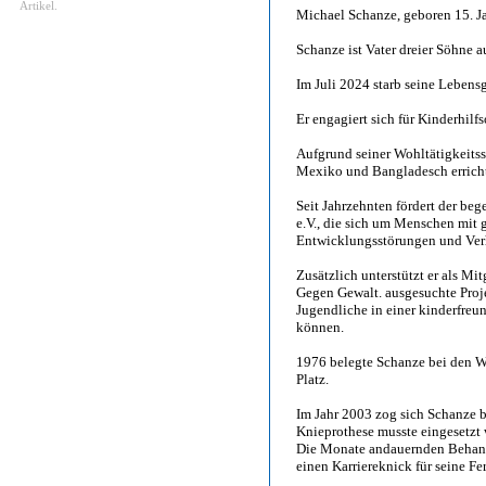
Artikel.
Michael Schanze, geboren 15. J
Schanze ist Vater dreier Söhne 
Im Juli 2024 starb seine Lebens
Er engagiert sich für Kinderhilf
Aufgrund seiner Wohltätigkeits
Mexiko und Bangladesch erricht
Seit Jahrzehnten fördert der beg
e.V., die sich um Menschen mit 
Entwicklungsstörungen und Verh
Zusätzlich unterstützt er als Mit
Gegen Gewalt. ausgesuchte Proj
Jugendliche in einer kinderfreu
können.
1976 belegte Schanze bei den W
Platz.
Im Jahr 2003 zog sich Schanze b
Knieprothese musste eingesetzt
Die Monate andauernden Behand
einen Karriereknick für seine F