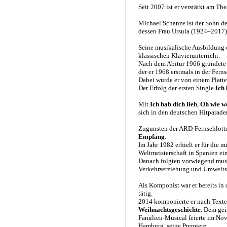
Seit 2007 ist er verstärkt am Th
Michael Schanze ist der Sohn d
dessen Frau Ursula (1924–2017)
Seine musikalische Ausbildung 
klassischen Klavierunterricht.
Nach dem Abitur 1966 gründete e
der er 1968 erstmals in der Fer
Dabei wurde er von einem Platt
Der Erfolg der ersten Single
Ich
Mit
Ich hab dich lieb
,
Oh wie wo
sich in den deutschen Hitparade
Zugunsten der ARD-Fernsehlotter
Empfang
.
Im Jahr 1982 erhielt er für die 
Weltmeisterschaft in Spanien ei
Danach folgten vorwiegend mus
Verkehrserziehung und Umwelts
Als Komponist war er bereits in
tätig.
2014 komponierte er nach Texte
Weihnachtsgeschichte
. Dem gei
Familien-Musical feierte im No
Hamburg, seine Premiere.