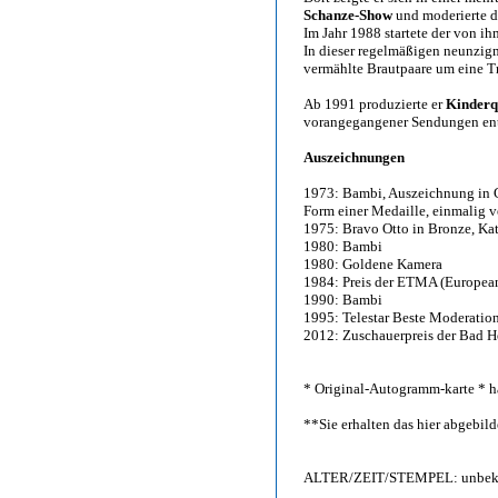
Schanze-Show
und moderierte 
Im Jahr 1988 startete der von ih
In dieser regelmäßigen neunzig
vermählte Brautpaare um eine Tr
Ab 1991 produzierte er
Kinderq
vorangegangener Sendungen ent
Auszeichnungen
1973: Bambi, Auszeichnung in G
Form einer Medaille, einmalig v
1975: Bravo Otto in Bronze, Ka
1980: Bambi
1980: Goldene Kamera
1984: Preis der ETMA (Europea
1990: Bambi
1995: Telestar Beste Moderation
2012: Zuschauerpreis der Bad He
* Original-Autogramm-karte * h
**Sie erhalten das hier abgebi
ALTER/ZEIT/STEMPEL: unbeka