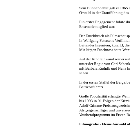
Sein Bühnendebüt gab er 1965 a
Oswald in der Uraufführung des 
Ein erstes Engagement führte ih
Ensemblemitglied war.
Der Durchbruch als Filmschaus
In Wolfgang Petersens Verfilmun
Leitender Ingenieur, kurz LI, d
Mit Jürgen Prochnow hatte Wenn
Auf der Kinoleinwand war er a
unter der Regie von Carl Schenk
mit Barbara Rudnik und Nena i
sehen.
In der ersten Staffel der Bergarb
Betriebsführers.
Große Popularität erlangte Wenn
bis 1993 in 91 Folgen der Krimi
Adolf-Grimme-Preis ausgezeichn
Als „eigenwilliger und unverwech
Vorabendprogramm im Ersten Re
Filmografie - kleine Auswahl a