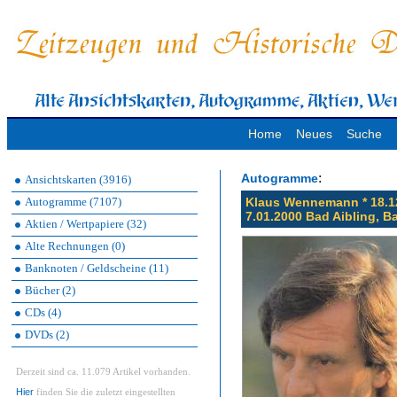
Home
Neues
Suche
:
Autogramme
Ansichtskarten (3916)
Autogramme (7107)
Klaus Wennemann * 18.12
7.01.2000 Bad Aibling, B
Aktien / Wertpapiere (32)
Alte Rechnungen (0)
Banknoten / Geldscheine (11)
Bücher (2)
CDs (4)
DVDs (2)
Derzeit sind ca. 11.079 Artikel vorhanden.
Hier
finden Sie die zuletzt eingestellten