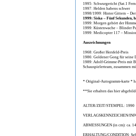
1995: Schwurgericht (Sat.1 Fer
1997: Helden habens schwer
1998/1999: Hinter Gittern – De
1999: Siska – Fünf Sekunden, 
1999: Morgen gehört der Himmel
1999: Küstenwache – Blinder Pa
1999: Medicopter 117 – Missi
Auszeichnungen
1968: Großer Hersfeld-Preis
1986: Goldener Gong für seine 
1989: Adolf-Grimme-Preis mit B
Schauspielerteam, zusammen mit
* Original-Autogramm-karte * h
**Sie erhalten das hier abgebi
ALTER/ZEIT/STEMPEL: 1990
VERLAGSKENNZEICHEN/INFO: F
ABMESSUNGEN (in cm): ca. 14,
ERHALTUNG/CONDITION: Sehr gu