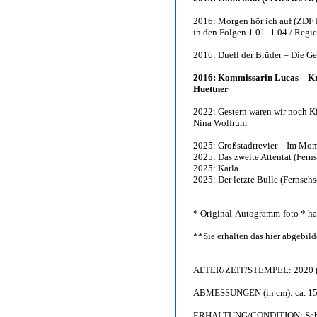
2016: Morgen hör ich auf (ZDF 
in den Folgen 1.01–1.04 / Regie:
2016: Duell der Brüder – Die G
2016: Kommissarin Lucas – Kr
Huettner
2022: Gestern waren wir noch Ki
Nina Wolfrum
2025: Großstadtrevier – Im Mome
2025: Das zweite Attentat (Ferns
2025: Karla
2025: Der letzte Bulle (Fernsehs
* Original-Autogramm-foto * han
**Sie erhalten das hier abgebi
ALTER/ZEIT/STEMPEL: 2020 (
ABMESSUNGEN (in cm): ca. 15
ERHALTUNG/CONDITION: Sehr g