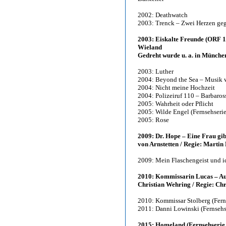
2002: Deathwatch
2003: Trenck – Zwei Herzen geg
2003: Eiskalte Freunde (ORF 1 
Wieland
Gedreht wurde u. a. in Münche
2003: Luther
2004: Beyond the Sea – Musik 
2004: Nicht meine Hochzeit
2004: Polizeiruf 110 – Barbaro
2005: Wahrheit oder Pflicht
2005: Wilde Engel (Fernsehserie,
2005: Rose
2009: Dr. Hope – Eine Frau gib
von Arnstetten / Regie: Martin
2009: Mein Flaschengeist und i
2010: Kommissarin Lucas – Aus
Christian Wehring / Regie: Chr
2010: Kommissar Stolberg (Fern
2011: Danni Lowinski (Fernsehs
2015: Homeland (Fernsehserie,