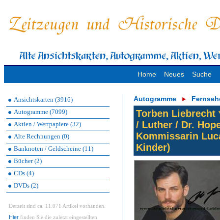
Home
Neues
Suche
Autogramme
Fernseh
Ansichtskarten (3916)
Autogramme (7099)
Torben Liebrecht 
/ Luther / Dr. Hop
Aktien / Wertpapiere (32)
Kommissarin Luca
Alte Rechnungen (0)
Kinder)
Banknoten / Geldscheine (11)
Bücher (2)
CDs (4)
DVDs (2)
Derzeit sind ca. 11.071 Artikel vorhanden.
Hier
finden Sie die zuletzt eingestellten