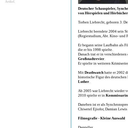
Artikel.
Deutscher Schauspieler, Synch
von Hörspielen und Hörbüche
Torben Liebrecht, geboren 3. D
Liebrecht beendete 2004 sein S
(Regiestudium, Abt. Kino- und F
Er begann seine Laufbahn als Fi
die er bis 1998 spielte.
Danach trat er in verschiedenen
Großstadtrevier
.
Er spielte in weiteren Krimiser
Mit
Deathwatch
hatte er 2002 di
historische Figur des deutschen 
Luther
.
Ab 2005 war Liebrecht wieder vo
2010 spielte er in
Kommissarin
Daneben ist er als Synchronspre
Chiwetel Ejiofor, Damian Lewis
Filmografie - Kleine Auswahl
Darsteller