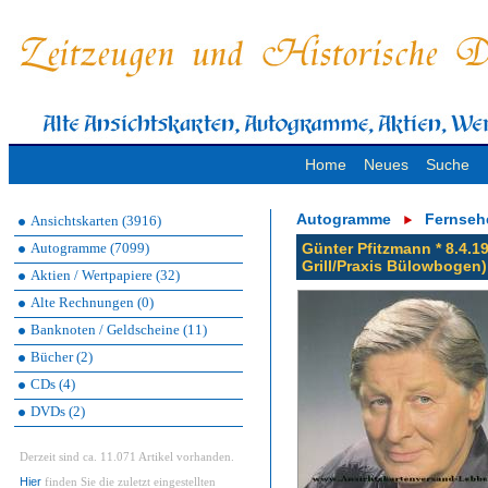
Home
Neues
Suche
Autogramme
Fernseh
Ansichtskarten (3916)
Autogramme (7099)
Günter Pfitzmann * 8.4.1
Grill/Praxis Bülowbogen)
Aktien / Wertpapiere (32)
Alte Rechnungen (0)
Banknoten / Geldscheine (11)
Bücher (2)
CDs (4)
DVDs (2)
Derzeit sind ca. 11.071 Artikel vorhanden.
Hier
finden Sie die zuletzt eingestellten