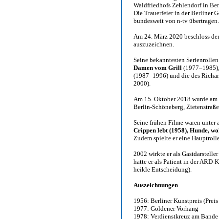
Waldfriedhofs Zehlendorf in Ber
Die Trauerfeier in der Berline
bundesweit von n-tv übertragen.
Am 24. März 2020 beschloss der
auszuzeichnen.
Seine bekanntesten Serienrollen
Damen vom Grill
(1977–1985), 
(1987–1996) und die des Richard
2000).
Am 15. Oktober 2018 wurde am 
Berlin-Schöneberg, Zietenstraße 
Seine frühen Filme waren unter
Crippen lebt (1958), Hunde, wol
Zudem spielte er eine Hauptroll
2002 wirkte er als Gastdarsteller
hatte er als Patient in der ARD
heikle Entscheidung).
Auszeichnungen
1956: Berliner Kunstpreis (Prei
1977: Goldener Vorhang
1978: Verdienstkreuz am Bande