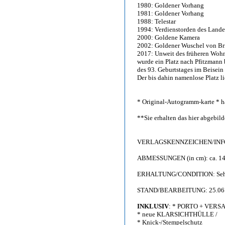
1980: Goldener Vorhang
1981: Goldener Vorhang
1988: Telestar
1994: Verdienstorden des Lande
2000: Goldene Kamera
2002: Goldener Wuschel von Bri
2017: Unweit des früheren Wohnh
wurde ein Platz nach Pfitzmann 
des 93. Geburtstages im Beisein
Der bis dahin namenlose Platz li
* Original-Autogramm-karte * h
**Sie erhalten das hier abgebi
VERLAGSKENNZEICHEN/INFO:
ABMESSUNGEN (in cm): ca. 14,
ERHALTUNG/CONDITION: Sehr gu
STAND/BEARBEITUNG: 25.06
INKLUSIV
: * PORTO + VERS
* neue KLARSICHTHÜLLE /
* Knick-/Stempelschutz