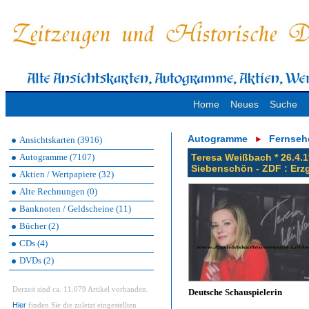
Home
Neues
Suche
Autogramme
Fernseh
Ansichtskarten (3916)
Autogramme (7107)
Teresa Weißbach * 26.4.1
Siebenschön - ZDF : Erz
Aktien / Wertpapiere (32)
Alte Rechnungen (0)
Banknoten / Geldscheine (11)
Bücher (2)
CDs (4)
DVDs (2)
Derzeit sind ca. 11.079 Artikel vorhanden.
Deutsche Schauspielerin
Hier
finden Sie die zuletzt eingestellten