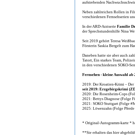
aufstrebenden Nachwuchsschwi
Neben zahlreichen Rollen in Fi
verschiedenen Fernsehserien und
In der ARD-Arztserie
Familie Dr
der Sprechstundenhilfe Nina We
Seit 2019 gehört Teresa Weißba
Försterin Saskia Bergelt zum Ha
Daneben hatte sie aber auch zahlr
Tatort, Ein starkes Team, Poliz
in den verschiedenen SOKO-Sen
Fernsehen - kleine Auswahl ab
2019: Der Kroatien-Krimi – Der
seit 2019: Erzgebirgskrimi (Z
2020: Die Rosenheim-Cops (Folg
2021: Bettys Diagnose (Folge F
2021: SOKO Stuttgart (Folge #
2025: Löwenzahn (Folge Pferde –
* Original-Autogramm-karte * ha
**Sie erhalten das hier abgebi