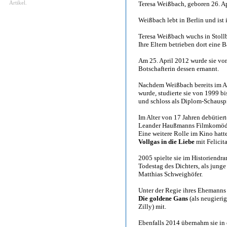
Artikel.
Teresa Weißbach, geboren 26. A
Weißbach lebt in Berlin und ist
Teresa Weißbach wuchs in Stollb
Ihre Eltern betrieben dort eine B
Am 25. April 2012 wurde sie vom
Botschafterin dessen ernannt.
Nachdem Weißbach bereits im Al
wurde, studierte sie von 1999 b
und schloss als Diplom-Schauspi
Im Alter von 17 Jahren debütier
Leander Haußmanns Filmkomö
Eine weitere Rolle im Kino hatte
Vollgas in die Liebe
mit Felicita
2005 spielte sie im Historiendr
Todestag des Dichters, als jung
Matthias Schweighöfer.
Unter der Regie ihres Ehemanns
Die goldene Gans
(als neugieri
Zilly) mit.
Ebenfalls 2014 übernahm sie i