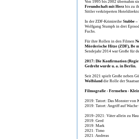
Von 1995 bis 2002 übernahm sie
Freundschaft mit Herz
bis zu i
Sittler verkörperten Hoteldirekt
In der ZDF-Krimireihe
Stubbe – 
Wolfgang Stumph in drei Episode
Fuchs.
Für ihre Rollen in den Filmen
N
Mörderische Hitze (ZDF), Be 
Sendejahr 2014 war Große für d
2017: Die Konfirmation (Regie
Gedreht wurde u. a. in Berlin.
Seit 2021 spielt Große neben G
Wolfsland
die Rolle der Staats
Filmografie - Fernsehen - Klei
2019: Tatort: Das Monster von 
2019: Tatort: Angriff auf Wache
2019–2021: Väter allein zu Hau
2019: Gerd
2019: Mark
2021: Timo
2021: Andreas