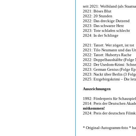
seit 2021: Wolfsland (als Staat
2021: Böses Blut
2022: 20 Stunden
2022: Das dreckige Dutzend
2023: Das schwarze Herz
2023: Tote schlafen schlecht
2024: In der Schlinge
2021: Tatort: Wer zögert, ist tot
2021: Tilo Neumann und das Un
2022: Tatort: Hubertys Rache
2022: Doppelhaushälfte (Folge 
2022: Der Usedom-Krimi: Schne
2023: German Genius (Folge Ep
2023: Nackt über Berlin (3 Folg
2025: Erzgebirgskrimi – Die let
Auszeichnungen
1992: Förderpreis für Schauspie
2014: Preis der Deutschen Akade
mitkommen!
2024: Preis der deutschen Filmkr
* Original-Autogramm-foto * han