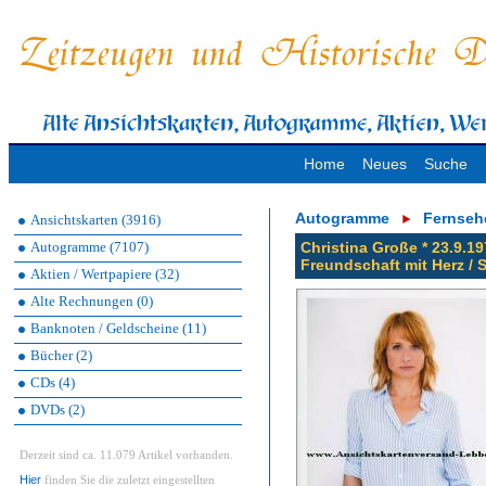
Home
Neues
Suche
Autogramme
Fernseh
Ansichtskarten (3916)
Autogramme (7107)
Christina Große * 23.9.19
Freundschaft mit Herz / 
Aktien / Wertpapiere (32)
Alte Rechnungen (0)
Banknoten / Geldscheine (11)
Bücher (2)
CDs (4)
DVDs (2)
Derzeit sind ca. 11.079 Artikel vorhanden.
Hier
finden Sie die zuletzt eingestellten