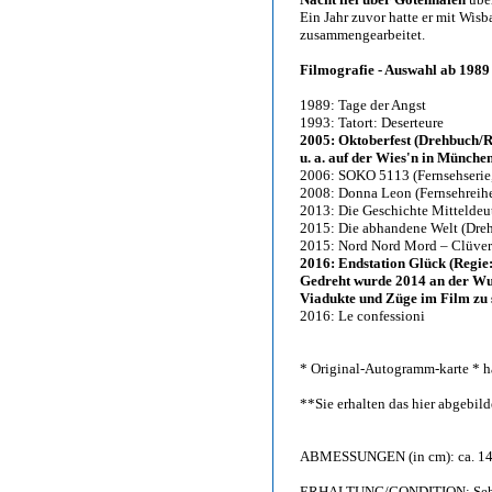
Ein Jahr zuvor hatte er mit Wis
zusammengearbeitet.
Filmografie - Auswahl ab 1989
1989: Tage der Angst
1993: Tatort: Deserteure
2005: Oktoberfest (Drehbuch/
u. a. auf der Wies'n in Münche
2006: SOKO 5113 (Fernsehserie,
2008: Donna Leon (Fernsehreihe
2013: Die Geschichte Mitteldeut
2015: Die abhandene Welt (Dre
2015: Nord Nord Mord – Clüver
2016: Endstation Glück (Regie
Gedreht wurde 2014 an der Wu
Viadukte und Züge im Film zu 
2016: Le confessioni
* Original-Autogramm-karte * h
**Sie erhalten das hier abgebi
ABMESSUNGEN (in cm): ca. 14,
ERHALTUNG/CONDITION: Sehr gu