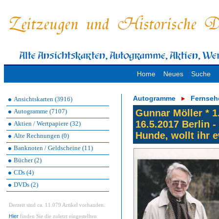
Home
Neues
Suche
Autogramme
Fernseh
Ansichtskarten (3916)
Autogramme (7107)
Gunnar Möller * 1
16.5.2017 Berlin -
Aktien / Wertpapiere (32)
Hunde, wollt ihr 
Alte Rechnungen (0)
Banknoten / Geldscheine (11)
Bücher (2)
CDs (4)
DVDs (2)
Derzeit sind ca. 11.079 Artikel vorhanden.
Hier
finden Sie die zuletzt eingestellten