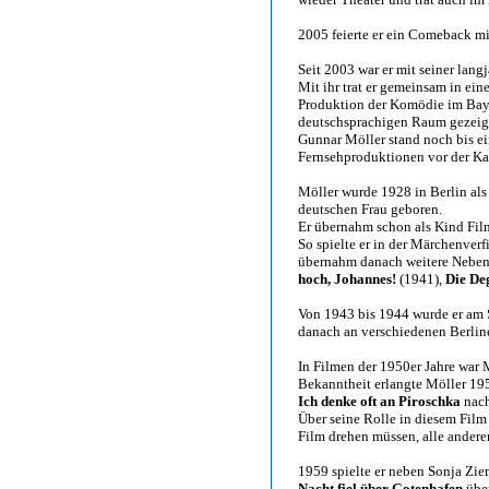
2005 feierte er ein Comeback m
Seit 2003 war er mit seiner lan
Mit ihr trat er gemeinsam in ei
Produktion der Komödie im Bayer
deutschsprachigen Raum gezeig
Gunnar Möller stand noch bis ei
Fernsehproduktionen vor der Ka
Möller wurde 1928 in Berlin als
deutschen Frau geboren.
Er übernahm schon als Kind Fil
So spielte er in der Märchenver
übernahm danach weitere Neben
hoch, Johannes!
(1941),
Die De
Von 1943 bis 1944 wurde er am 
danach an verschiedenen Berline
In Filmen der 1950er Jahre war 
Bekanntheit erlangte Möller 195
Ich denke oft an Piroschka
nach
Über seine Rolle in diesem Film 
Film drehen müssen, alle anderen
1959 spielte er neben Sonja Zie
Nacht fiel über Gotenhafen
über