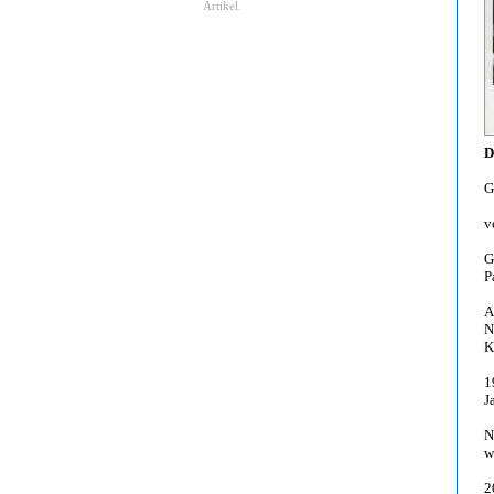
Artikel.
D
G
v
G
P
A
N
K
1
J
N
w
2