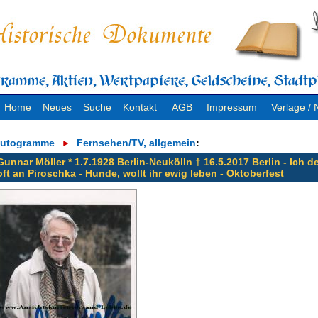
Home
Neues
Suche
Kontakt
AGB
Impressum
Verlage 
utogramme
Fernsehen/TV, allgemein
:
Gunnar Möller * 1.7.1928 Berlin-Neukölln † 16.5.2017 Berlin - Ich d
oft an Piroschka - Hunde, wollt ihr ewig leben - Oktoberfest