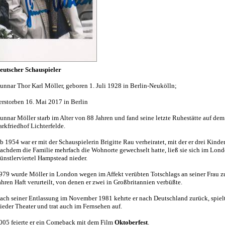
eutscher Schauspieler
unnar Thor Karl Möller, geboren 1. Juli 1928 in Berlin-Neukölln;
erstorben 16. Mai 2017 in Berlin
unnar Möller starb im Alter von 88 Jahren und fand seine letzte Ruhestätte auf dem
arkfriedhof Lichterfelde.
b 1954 war er mit der Schauspielerin Brigitte Rau verheiratet, mit der er drei Kinder
achdem die Familie mehrfach die Wohnorte gewechselt hatte, ließ sie sich im Lon
ünstlerviertel Hampstead nieder.
979 wurde Möller in London wegen im Affekt verübten Totschlags an seiner Frau z
ahren Haft verurteilt, von denen er zwei in Großbritannien verbüßte.
ach seiner Entlassung im November 1981 kehrte er nach Deutschland zurück, spiel
ieder Theater und trat auch im Fernsehen auf.
005 feierte er ein Comeback mit dem Film
Oktoberfest
.