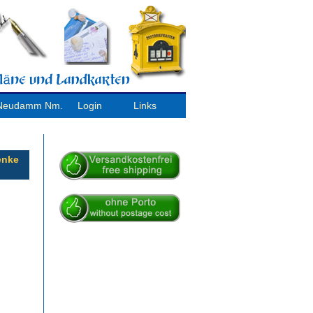
/ Neudamm Nm.
Login
Links
enke