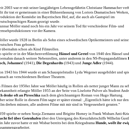
eit 2003 war er mit seiner langjährigen Lebensgefährtin Christiane Hammacher verh
it ihr trat er gemeinsam in einer Bühnenfassung von Loriots Dramatischen Werken,
roduktion der Komödie im Bayerischen Hof, auf, die auch als Gastspiel im
eutschsprachigen Raum gezeigt wurde.
unnar Möller stand noch bis ein Jahr vor seinem Tod für verschiedene Film- und
ernsehproduktionen vor der Kamera.
öller wurde 1928 in Berlin als Sohn eines schwedischen Optikermeisters und seine
eutschen Frau geboren.
r übernahm schon als Kind Filmrollen.
o spielte er in der Märchenverfilmung
Hänsel und Gretel
von 1940 den Hänsel un
bernahm danach weitere Nebenrollen, unter anderem in den NS-Propagandafilmen
och, Johannes!
(1941),
Die Degenhardts
(1943) und
Junge Adler
(1944).
on 1943 bis 1944 wurde er am Schauspielstudio Lyda Wegener ausgebildet und spi
anach an verschiedenen Berliner Theatern.
n Filmen der 1950er Jahre war Möller häufig in Rollen als netter junger Mann zu se
ekanntheit erlangte Möller 1955 an der Seite von Liselotte Pulver als Student Andr
ch denke oft an Piroschka
nach dem gleichnamigen Roman von Hugo Hartung.
ber seine Rolle in diesem Film sagte er später einmal: „Eigentlich hätte ich nur den
ilm drehen müssen, alle anderen Filme mit mir sind in Vergessenheit geraten.“
959 spielte er neben Sonja Ziemann und Brigitte Horney in Frank Wisbars Anti-Kri
acht fiel über Gotenhafen
über den Untergang des Kreuzfahrtschiffs Wilhelm Gustl
in Jahr zuvor hatte er mit Wisbar bereits bei dem Kriegsdrama
Hunde, wollt ihr ewi
usammengearbeitet.