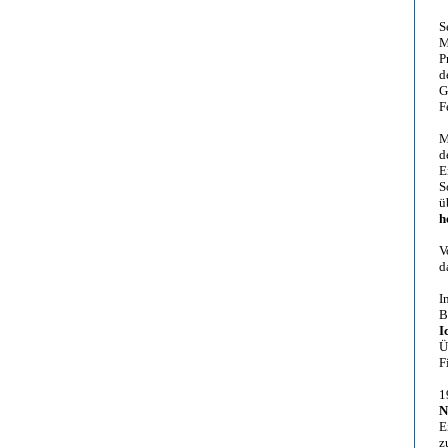
S
M
P
d
G
F
M
d
E
S
ü
h
V
d
I
B
I
Ü
F
1
N
E
z