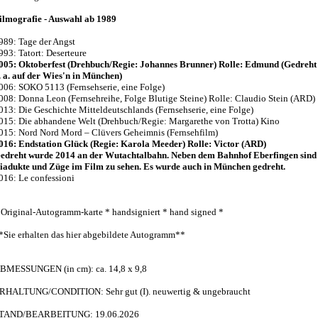
ilmografie - Auswahl ab 1989
989: Tage der Angst
993: Tatort: Deserteure
005: Oktoberfest (Drehbuch/Regie: Johannes Brunner) Rolle: Edmund (Gedreht
. a. auf der Wies'n in München)
006: SOKO 5113 (Fernsehserie, eine Folge)
008: Donna Leon (Fernsehreihe, Folge Blutige Steine) Rolle: Claudio Stein (ARD)
013: Die Geschichte Mitteldeutschlands (Fernsehserie, eine Folge)
015: Die abhandene Welt (Drehbuch/Regie: Margarethe von Trotta) Kino
015: Nord Nord Mord – Clüvers Geheimnis (Fernsehfilm)
016: Endstation Glück (Regie: Karola Meeder) Rolle: Victor (ARD)
edreht wurde 2014 an der Wutachtalbahn. Neben dem Bahnhof Eberfingen sind
iadukte und Züge im Film zu sehen. Es wurde auch in München gedreht.
016: Le confessioni
 Original-Autogramm-karte * handsigniert * hand signed *
*Sie erhalten das hier abgebildete Autogramm**
BMESSUNGEN (in cm): ca. 14,8 x 9,8
RHALTUNG/CONDITION: Sehr gut (I). neuwertig & ungebraucht
TAND/BEARBEITUNG: 19.06.2026