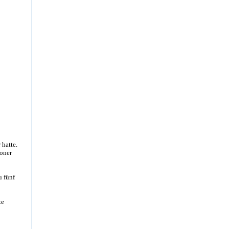
 hatte.
doner
u fünf
te