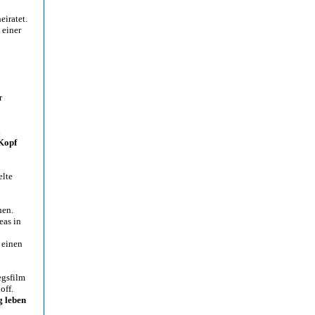
eiratet.
 einer
r
d
Kopf
elte
hen.
eas in
 einen
egsfilm
off.
g leben