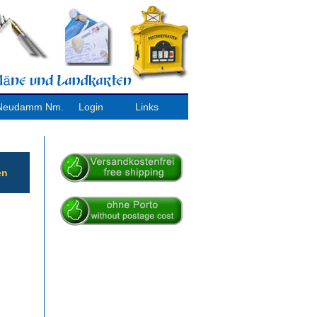
/ Neudamm Nm.
Login
Links
en