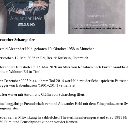
eutscher Schauspieler
erald Alexander Held, geboren 19. Oktober 1958 in München
erstorben 12. Mai 2026 in Erl, Bezirk Kufstein, Österreich
lexander Held starb am 12. Mai 2026 im Alter von 67 Jahren nach kurzer Krankheit
einem Wohnort Erl in Tirol.
on Dezember 2005 bis zu ihrem Tod 2014 war Held mit der Schauspielerin Patricia 
ugger von Babenhausen (1961–2014) verheiratet.
päter war er mit Antoinette Gräfin von Schaesberg liiert.
ine langjährige Freundschaft verband Alexander Held mit dem Filmproduzenten S
urgemeister.
eben seiner Mitwirkung in zahlreichen Theaterinszenierungen stand er ab 1981 für
60 Film- und Fernsehproduktionen vor der Kamera.