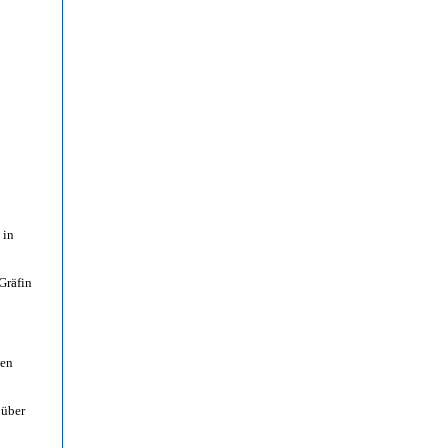
 in
Gräfin
ven
 über