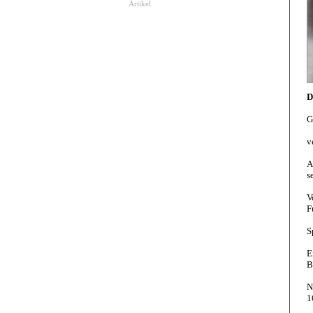
Artikel.
D
G
v
A
s
V
F
S
E
B
N
1