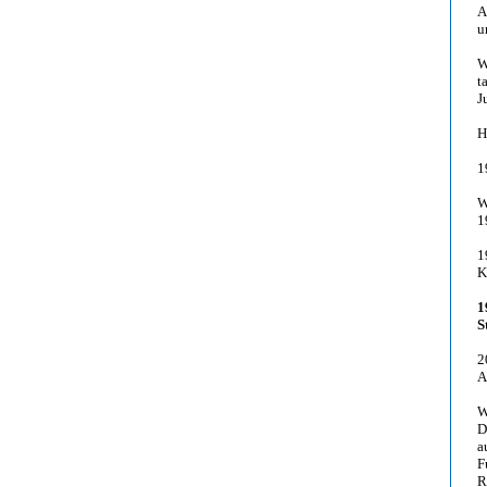
A
u
W
t
J
H
1
W
1
1
K
1
S
2
A
W
D
a
F
R