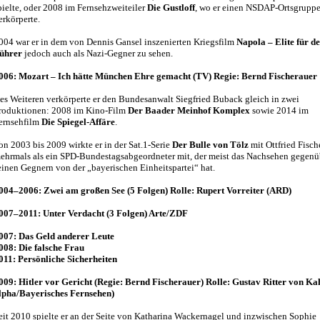
pielte, oder 2008 im Fernsehzweiteiler
Die Gustloff
, wo er einen NSDAP-Ortsgruppe
erkörperte.
004 war er in dem von Dennis Gansel inszenierten Kriegsfilm
Napola – Elite für d
ührer
jedoch auch als Nazi-Gegner zu sehen.
006: Mozart – Ich hätte München Ehre gemacht (TV) Regie: Bernd Fischerauer
es Weiteren verkörperte er den Bundesanwalt Siegfried Buback gleich in zwei
roduktionen: 2008 im Kino-Film
Der Baader Meinhof Komplex
sowie 2014 im
ernsehfilm
Die Spiegel-Affäre
.
on 2003 bis 2009 wirkte er in der Sat.1-Serie
Der Bulle von Tölz
mit Ottfried Fisch
ehrmals als ein SPD-Bundestagsabgeordneter mit, der meist das Nachsehen gegenü
einen Gegnern von der „bayerischen Einheitspartei“ hat.
004–2006: Zwei am großen See (5 Folgen) Rolle: Rupert Vorreiter (ARD)
007–2011: Unter Verdacht (3 Folgen) Arte/ZDF
007: Das Geld anderer Leute
008: Die falsche Frau
011: Persönliche Sicherheiten
009: Hitler vor Gericht (Regie: Bernd Fischerauer) Rolle: Gustav Ritter von Ka
lpha/Bayerisches Fernsehen)
eit 2010 spielte er an der Seite von Katharina Wackernagel und inzwischen Sophie