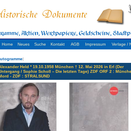
Home
Neues
Suche
Kontakt
AGB
Impressum
Verlage 
:
utogramme
Alexander Held * 19.10.1958 München † 12. Mai 2026 in Erl (Der
Untergang / Sophie Scholl – Die letzten Tage) ZDF ORF 2 : Münch
Mord - ZDF : STRALSUND