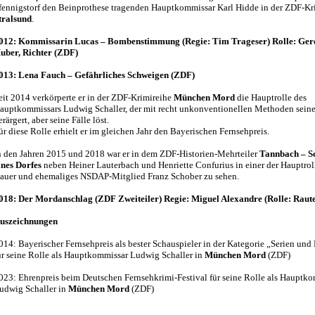
fennigstorf den Beinprothese tragenden Hauptkommissar Karl Hidde in der ZDF-Kr
tralsund
.
012: Kommissarin Lucas – Bombenstimmung (Regie: Tim Trageser) Rolle: Ger
uber, Richter (ZDF)
013: Lena Fauch – Gefährliches Schweigen (ZDF)
eit 2014 verkörperte er in der ZDF-Krimireihe
München Mord
die Hauptrolle des
auptkommissars Ludwig Schaller, der mit recht unkonventionellen Methoden sein
erärgert, aber seine Fälle löst.
ür diese Rolle erhielt er im gleichen Jahr den Bayerischen Fernsehpreis.
n den Jahren 2015 und 2018 war er in dem ZDF-Historien-Mehrteiler
Tannbach – S
ines Dorfes
neben Heiner Lauterbach und Henriette Confurius in einer der Hauptrol
auer und ehemaliges NSDAP-Mitglied Franz Schober zu sehen.
018: Der Mordanschlag (ZDF Zweiteiler) Regie: Miguel Alexandre (Rolle: Raut
uszeichnungen
014: Bayerischer Fernsehpreis als bester Schauspieler in der Kategorie „Serien und
ür seine Rolle als Hauptkommissar Ludwig Schaller in
München Mord
(ZDF)
023: Ehrenpreis beim Deutschen Fernsehkrimi-Festival für seine Rolle als Hauptk
udwig Schaller in
München Mord
(ZDF)