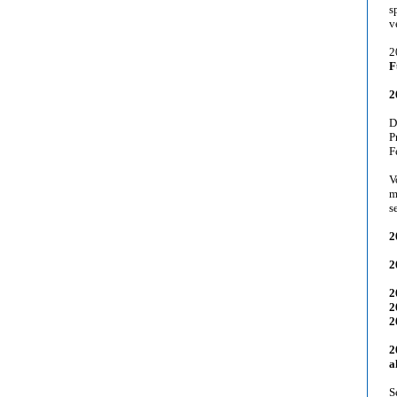
s
v
2
F
2
D
P
F
V
m
s
2
2
2
2
2
2
a
S