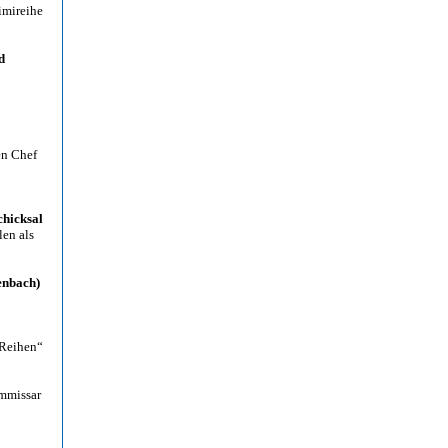
imireihe
d
en Chef
chicksal
len als
enbach)
 Reihen“
ommissar