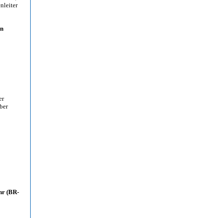
nleiter
en
er
ber
hr (BR-