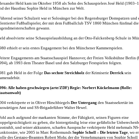
lexander Held kam im Oktober 1958 als Sohn des Schauspielers José Held (1903–
nd der Hausfrau Sophie Held in München zur Welt.
ährend seiner Schulzeit war er Solosänger bei den Regensburger Domspatzen und 
alentierter Fußballspieler, der mit dem Fußballclub TSV 1860 München fünfmal die
ugendmeisterschaften gewann.
eld absolvierte seine Schauspielausbildung an der Otto-Falckenberg-Schule in Mü
980 erhielt er sein erstes Engagement bei den Münchener Kammerspielen.
eitere Engagements am Staatsschauspiel Hannover, der Freien Volksbühne Berlin (
994), ab 1993 dem Theater Basel und den Salzburger Festspielen folgten.
981 gab Held in der Folge
Das sechste Streichholz
der Krimiserie
Derrick
sein
ameradebüt.
996: Alle haben geschwiegen (arte/ZDF) Regie: Norbert Kückelmann (Rolle:
taatsanwalt)
004 verkörperte er in Oliver Hirschbiegels
Der Untergang
den Staatssekretär im
uswärtigen Amt und SS-Brigadeführer Walter Hewel.
ohl auch aufgrund der markanten Stimme, der Fähigkeit, seinen Figuren eine
oppelgesichtigkeit zu geben, die hintergründig leise eine gefährliche Unberechenb
usstrahlt, und seiner akkuraten, scharfen Aussprache verkörperte Held mehrmals NS
unktionäre, wie 2005 in Marc Rothemunds
Sophie Scholl – Die letzten Tage
, wo er
olle des Gestapo-Beamten Robert Mohr, der die Vernehmungen von Sophie Scholl f