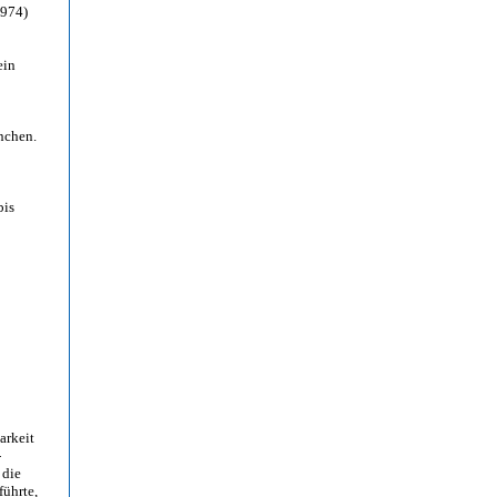
1974)
ein
nchen.
bis
arkeit
-
 die
ührte,