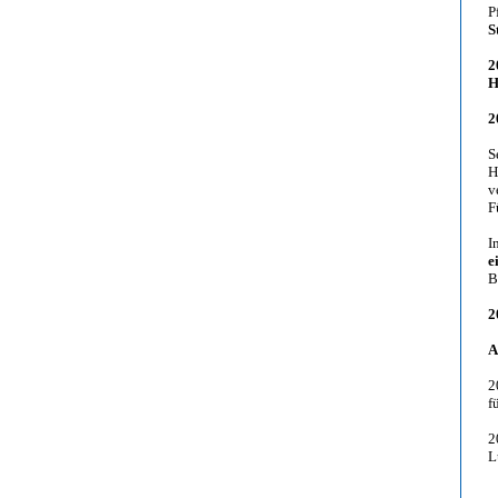
P
S
2
H
2
S
H
v
F
I
e
B
2
A
2
f
2
L