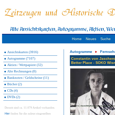
Home
Neues
Suche
Autogramme
Fernseh
Ansichtskarten (3916)
Autogramme (7107)
Constantin von Jascherof
Better Place - SOKO Wi
Aktien / Wertpapiere (32)
Alte Rechnungen (0)
Banknoten / Geldscheine (11)
Bücher (2)
CDs (4)
DVDs (2)
Derzeit sind ca. 11.079 Artikel vorhanden.
Hier
finden Sie die zuletzt eingestellten