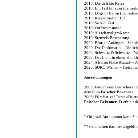
2018: Die defekte Katze
2018: Ein Fall für zwei (Fernseh
2018: Dogs of Berlin (Fernsehse
2018: Klassentreffen 1.0
2018: So viel Zeit
2019: Ostfriesensünde
2019: Als ich mal groß war
2019: Stenzels Bescherung
2020: Blutige Anfänger – Schok
2020: Die Diplomatin – Tödlich
2020: Schwartz & Schwartz – W
2022: Das Licht in einem dunkl
2024: A Better Place (Canal+ / 
2026: SOKO Wismar – Freischwi
Auszeichnungen
2005: Förderpreis Deutscher Film
dem Film
Falscher Bekenner
2006: Filmfestival Türkei/Deutsc
Falscher Bekenner
. Er erhielt
* Original-Autogramm-karte * ha
**Sie erhalten das hier abgebi