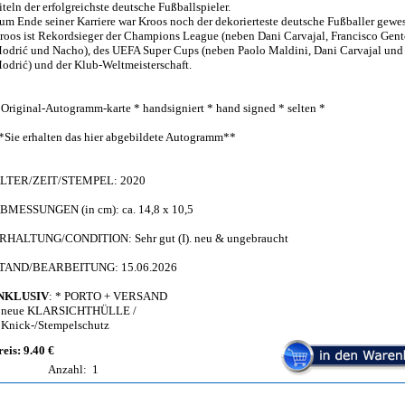
iteln der erfolgreichste deutsche Fußballspieler.
um Ende seiner Karriere war Kroos noch der dekorierteste deutsche Fußballer gewe
roos ist Rekordsieger der Champions League (neben Dani Carvajal, Francisco Gen
odrić und Nacho), des UEFA Super Cups (neben Paolo Maldini, Dani Carvajal und
odrić) und der Klub-Weltmeisterschaft.
 Original-Autogramm-karte * handsigniert * hand signed * selten *
*Sie erhalten das hier abgebildete Autogramm**
LTER/ZEIT/STEMPEL: 2020
BMESSUNGEN (in cm): ca. 14,8 x 10,5
RHALTUNG/CONDITION: Sehr gut (I). neu & ungebraucht
TAND/BEARBEITUNG: 15.06.2026
NKLUSIV
: * PORTO + VERSAND
 neue KLARSICHTHÜLLE /
 Knick-/Stempelschutz
reis: 9.40 €
Anzahl:
1