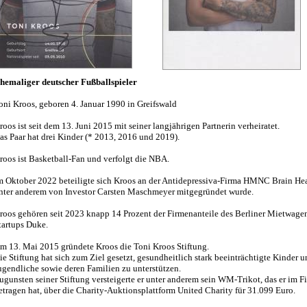
hemaliger deutscher Fußballspieler
oni Kroos, geboren 4. Januar 1990 in Greifswald
roos ist seit dem 13. Juni 2015 mit seiner langjährigen Partnerin verheiratet.
as Paar hat drei Kinder (* 2013, 2016 und 2019).
roos ist Basketball-Fan und verfolgt die NBA.
m Oktober 2022 beteiligte sich Kroos an der Antidepressiva-Firma HMNC Brain Hea
nter anderem von Investor Carsten Maschmeyer mitgegründet wurde.
roos gehören seit 2023 knapp 14 Prozent der Firmenanteile des Berliner Mietwage
tartups Duke.
m 13. Mai 2015 gründete Kroos die Toni Kroos Stiftung.
ie Stiftung hat sich zum Ziel gesetzt, gesundheitlich stark beeinträchtigte Kinder 
ugendliche sowie deren Familien zu unterstützen.
ugunsten seiner Stiftung versteigerte er unter anderem sein WM-Trikot, das er im F
etragen hat, über die Charity-Auktionsplattform United Charity für 31.099 Euro.