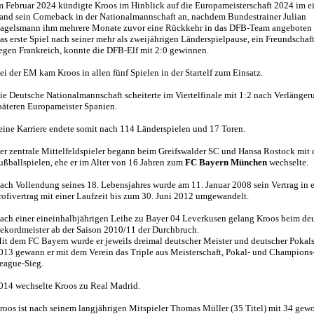
m Februar 2024 kündigte Kroos im Hinblick auf die Europameisterschaft 2024 im e
and sein Comeback in der Nationalmannschaft an, nachdem Bundestrainer Julian
agelsmann ihm mehrere Monate zuvor eine Rückkehr in das DFB-Team angeboten 
as erste Spiel nach seiner mehr als zweijährigen Länderspielpause, ein Freundschaft
egen Frankreich, konnte die DFB-Elf mit 2:0 gewinnen.
ei der EM kam Kroos in allen fünf Spielen in der Startelf zum Einsatz.
ie Deutsche Nationalmannschaft scheiterte im Viertelfinale mit 1:2 nach Verlänge
päteren Europameister Spanien.
eine Karriere endete somit nach 114 Länderspielen und 17 Toren.
er zentrale Mittelfeldspieler begann beim Greifswalder SC und Hansa Rostock mit
ußballspielen, ehe er im Alter von 16 Jahren zum
FC Bayern München
wechselte.
ach Vollendung seines 18. Lebensjahres wurde am 11. Januar 2008 sein Vertrag in 
rofivertrag mit einer Laufzeit bis zum 30. Juni 2012 umgewandelt.
ach einer eineinhalbjährigen Leihe zu Bayer 04 Leverkusen gelang Kroos beim de
ekordmeister ab der Saison 2010/11 der Durchbruch.
it dem FC Bayern wurde er jeweils dreimal deutscher Meister und deutscher Pokals
013 gewann er mit dem Verein das Triple aus Meisterschaft, Pokal- und Champions
eague-Sieg.
014 wechselte Kroos zu Real Madrid.
roos ist nach seinem langjährigen Mitspieler Thomas Müller (35 Titel) mit 34 ge