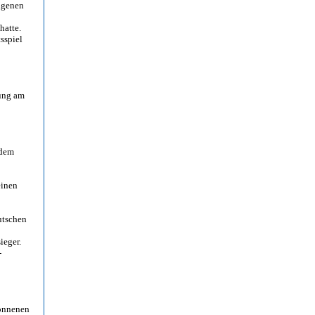
igenen
hatte.
sspiel
rung am
 dem
einen
utschen
ieger.
-
wonnenen