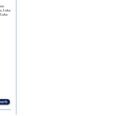
sen.
to, Luka
 Luka