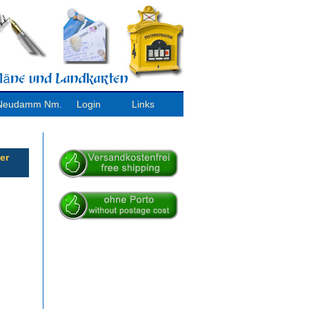
/ Neudamm Nm.
Login
Links
er