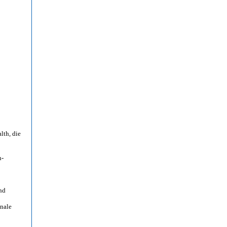
lth, die
n-
und
inale