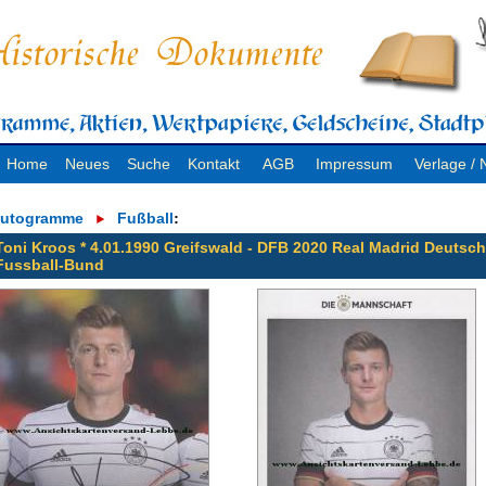
Home
Neues
Suche
Kontakt
AGB
Impressum
Verlage 
utogramme
Fußball
:
Toni Kroos * 4.01.1990 Greifswald - DFB 2020 Real Madrid Deutsch
Fussball-Bund