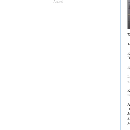
Artikel.
E
T
K
D
K
I
u
K
S
A
D
J
Z
g