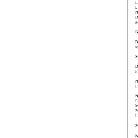
I
L
N
D
g
B
D
s
S
D
F
N
P
N
R
M
2
L
2
K