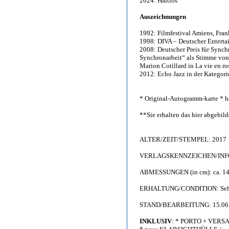
2024: Haltlos
Auszeichnungen
1992: Filmfestival Amiens, Fran
1998: DIVA – Deutscher Enterta
2008: Deutscher Preis für Synch
Synchronarbeit“ als Stimme von
Marion Cotillard in La vie en ro
2012: Echo Jazz in der Kategori
* Original-Autogramm-karte * ha
**Sie erhalten das hier abgebi
ALTER/ZEIT/STEMPEL: 2017
VERLAGSKENNZEICHEN/INFO: 
ABMESSUNGEN (in cm): ca. 14,
ERHALTUNG/CONDITION: Sehr g
STAND/BEARBEITUNG: 15.06
INKLUSIV
: * PORTO + VERS