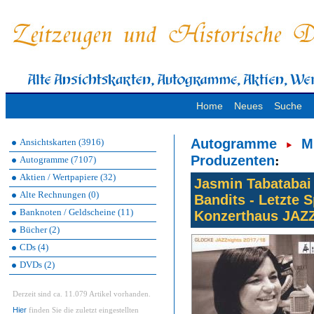
Home
Neues
Suche
Autogramme
M
Ansichtskarten (3916)
Produzenten
:
Autogramme (7107)
Aktien / Wertpapiere (32)
Jasmin Tabatabai 
Alte Rechnungen (0)
Bandits - Letzte S
Banknoten / Geldscheine (11)
Konzerthaus JAZZ
Bücher (2)
CDs (4)
DVDs (2)
Derzeit sind ca. 11.079 Artikel vorhanden.
Hier
finden Sie die zuletzt eingestellten