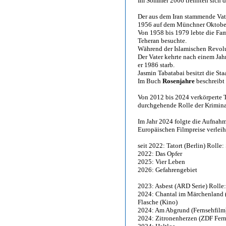
Im Sommer 2006 trennten sich d
Der aus dem Iran stammende Vate
1956 auf dem Münchner Oktober
Von 1958 bis 1979 lebte die Fam
Teheran besuchte.
Während der Islamischen Revoluti
Der Vater kehrte nach einem Jah
er 1986 starb.
Jasmin Tabatabai besitzt die Sta
Im Buch
Rosenjahre
beschreibt 
Von 2012 bis 2024 verkörperte 
durchgehende Rolle der Krimin
Im Jahr 2024 folgte die Aufnahm
Europäischen Filmpreise verleih
seit 2022: Tatort (Berlin) Rolle
2022: Das Opfer
2025: Vier Leben
2026: Gefahrengebiet
2023: Asbest (ARD Serie) Rolle:
2024: Chantal im Märchenland (
Flasche (Kino)
2024: Am Abgrund (Fernsehfilm
2024: Zitronenherzen (ZDF Ferns