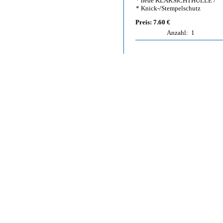
* neue KLARSICHTHÜLLE /
* Knick-/Stempelschutz
Preis: 7.60 €
Anzahl:
1