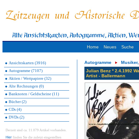
Home
Neues
Suche
Autogramme
Musiker
Ansichtskarten (3916)
Autogramme (7107)
Julian Benz * 2.4.1992 W
Artist - Ballermann
Aktien / Wertpapiere (32)
Alte Rechnungen (0)
Banknoten / Geldscheine (11)
Bücher (2)
CDs (4)
DVDs (2)
Derzeit sind ca. 11.079 Artikel vorhanden.
Hier
finden Sie die zuletzt eingestellten