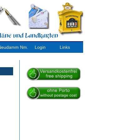
/ Neudamm Nm.
Login
Links