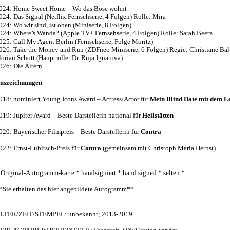
024: Home Sweet Home – Wo das Böse wohnt
024: Das Signal (Netflix Fernsehserie, 4 Folgen) Rolle: Mira
024: Wo wir sind, ist oben (Miniserie, 8 Folgen)
024: Where’s Wanda? (Apple TV+ Fernsehserie, 4 Folgen) Rolle: Sarah Beetz
025: Call My Agent Berlin (Fernsehserie, Folge Moritz)
026: Take the Money and Run (ZDFneo Miniserie, 6 Folgen) Regie: Christiane Balt
lorian Schott (Hauptrolle: Dr. Ruja Ignatova)
026: Die Ältern
uszeichnungen
018: nominiert Young Icons Award – Actress/Actor für
Mein Blind Date mit dem L
019: Jupiter Award – Beste Darstellerin national für
Heilstätten
020: Bayerischer Filmpreis – Beste Darstellerin für
Contra
022: Ernst-Lubitsch-Preis für
Contra
(gemeinsam mit Christoph Maria Herbst)
 Original-Autogramm-karte * handsigniert * hand signed * selten *
*Sie erhalten das hier abgebildete Autogramm**
LTER/ZEIT/STEMPEL: unbekannt; 2013-2019