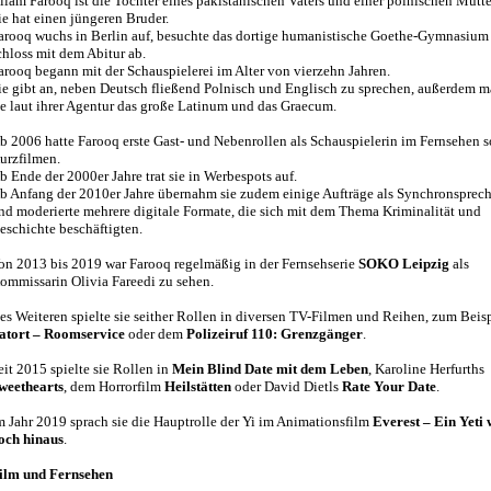
ilam Farooq ist die Tochter eines pakistanischen Vaters und einer polnischen Mutte
ie hat einen jüngeren Bruder.
arooq wuchs in Berlin auf, besuchte das dortige humanistische Goethe-Gymnasium
chloss mit dem Abitur ab.
arooq begann mit der Schauspielerei im Alter von vierzehn Jahren.
ie gibt an, neben Deutsch fließend Polnisch und Englisch zu sprechen, außerdem m
ie laut ihrer Agentur das große Latinum und das Graecum.
b 2006 hatte Farooq erste Gast- und Nebenrollen als Schauspielerin im Fernsehen s
urzfilmen.
b Ende der 2000er Jahre trat sie in Werbespots auf.
b Anfang der 2010er Jahre übernahm sie zudem einige Aufträge als Synchronsprech
nd moderierte mehrere digitale Formate, die sich mit dem Thema Kriminalität und
eschichte beschäftigten.
on 2013 bis 2019 war Farooq regelmäßig in der Fernsehserie
SOKO Leipzig
als
ommissarin Olivia Fareedi zu sehen.
es Weiteren spielte sie seither Rollen in diversen TV-Filmen und Reihen, zum Beis
atort – Roomservice
oder dem
Polizeiruf 110: Grenzgänger
.
eit 2015 spielte sie Rollen in
Mein Blind Date mit dem Leben
, Karoline Herfurths
weethearts
, dem Horrorfilm
Heilstätten
oder David Dietls
Rate Your Date
.
m Jahr 2019 sprach sie die Hauptrolle der Yi im Animationsfilm
Everest – Ein Yeti 
och hinaus
.
ilm und Fernsehen