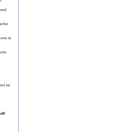
r.
 und
achte
owie in
erin
piel im
will