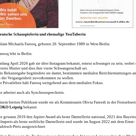
eutsche Schauspielerin und ehemalige YouTuberin
ilam Michaela Farooq, geboren 26. September 1989 in West-Berlin
arooq lebt in Berlin.
nfang April 2026 gab sie über Instagram bekannt, erneut schwanger zu sein, wobei 
ereits Mutter und dies ihre vierte Schwangerschaft sei.
ie Bekanntgabe begründete sie damit, bestimmten medialen Berichterstattungen an
n der Vergangenheit zuvorkommen zu wollen.
hr Privatleben hält Farooq weitgehend aus dem medialen Fokus.
ie arbeitet auch als Synchronsprecherin.
inem breiten Publikum wurde sie als Kommissarin Olivia Fareedi in der Fernsehseri
OKO Leipzig
bekannt.
ie gewann 2019 den Jupiter Award als beste Darstellerin national, 2021 den Bayeri
ilmpreis als beste weibliche Darstellerin und wurde im August 2022 mit dem Ernst-
ubitsch-Preis ausgezeichnet.