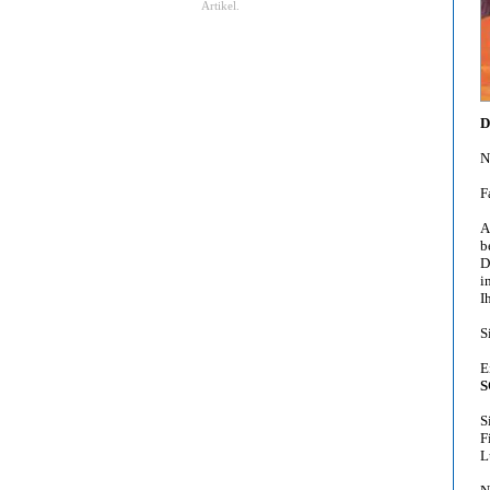
Artikel.
D
N
F
A
b
D
i
I
S
E
S
S
F
L