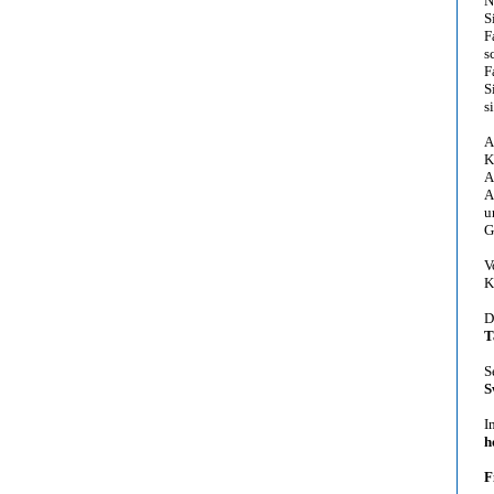
N
S
F
s
F
S
s
A
K
A
A
u
G
V
K
D
T
S
S
I
h
F