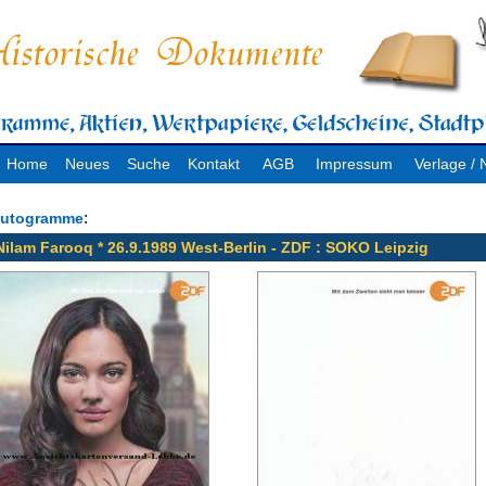
Home
Neues
Suche
Kontakt
AGB
Impressum
Verlage 
:
utogramme
Nilam Farooq * 26.9.1989 West-Berlin - ZDF : SOKO Leipzig