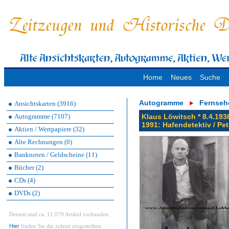
Home
Neues
Suche
Autogramme
Fernseh
Ansichtskarten (3916)
Autogramme (7107)
Klaus Löwitsch * 8.4.193
1991: Hafendetektiv / Pe
Aktien / Wertpapiere (32)
Alte Rechnungen (0)
Banknoten / Geldscheine (11)
Bücher (2)
CDs (4)
DVDs (2)
Derzeit sind ca. 11.079 Artikel vorhanden.
Hier
finden Sie die zuletzt eingestellten