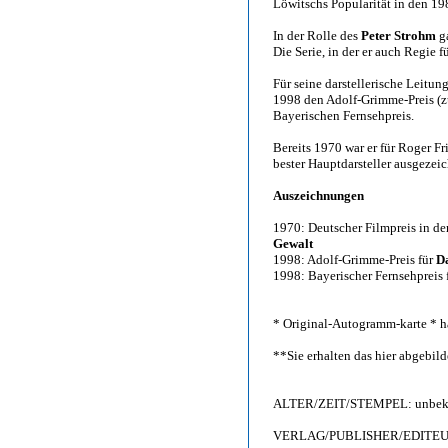
Löwitschs Popularität in den 198
In der Rolle des
Peter Strohm
ga
Die Serie, in der er auch Regie 
Für seine darstellerische Leit
1998 den Adolf-Grimme-Preis (
Bayerischen Fernsehpreis.
Bereits 1970 war er für Roger Fr
bester Hauptdarsteller ausgezei
Auszeichnungen
1970: Deutscher Filmpreis in der
Gewalt
1998: Adolf-Grimme-Preis für
Da
1998: Bayerischer Fernsehpreis 
* Original-Autogramm-karte * h
**Sie erhalten das hier abgebi
ALTER/ZEIT/STEMPEL: unbeka
VERLAG/PUBLISHER/EDITEUR: F