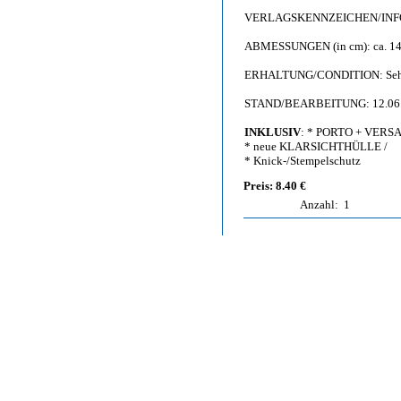
VERLAGSKENNZEICHEN/INFO: Co
ABMESSUNGEN (in cm): ca. 14,
ERHALTUNG/CONDITION: Sehr g
STAND/BEARBEITUNG: 12.06
INKLUSIV
: * PORTO + VERS
* neue KLARSICHTHÜLLE /
* Knick-/Stempelschutz
Preis: 8.40 €
Anzahl:
1