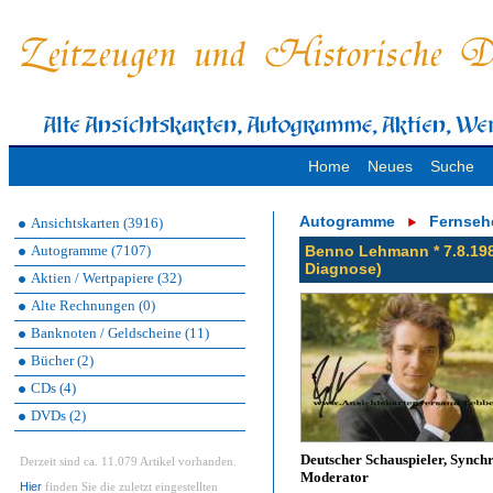
Home
Neues
Suche
Autogramme
Fernseh
Ansichtskarten (3916)
Autogramme (7107)
Benno Lehmann * 7.8.198
Diagnose)
Aktien / Wertpapiere (32)
Alte Rechnungen (0)
Banknoten / Geldscheine (11)
Bücher (2)
CDs (4)
DVDs (2)
Deutscher Schauspieler, Synch
Derzeit sind ca. 11.079 Artikel vorhanden.
Moderator
Hier
finden Sie die zuletzt eingestellten