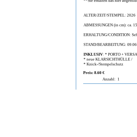
**Sie erhalten das hier abgebi
ALTER/ZEIT/STEMPEL: 2026
ABMESSUNGEN (in cm): ca. 15,
ERHALTUNG/CONDITION: Sehr g
STAND/BEARBEITUNG: 09.06
INKLUSIV
: * PORTO + VERS
* neue KLARSICHTHÜLLE /
* Knick-/Stempelschutz
Preis: 8.60 €
Anzahl:
1