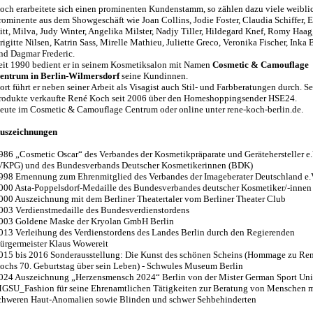
och erarbeitete sich einen prominenten Kundenstamm, so zählen dazu viele weibli
rominente aus dem Showgeschäft wie Joan Collins, Jodie Foster, Claudia Schiffer, E
itt, Milva, Judy Winter, Angelika Milster, Nadjy Tiller, Hildegard Knef, Romy Haag
rigitte Nilsen, Katrin Sass, Mirelle Mathieu, Juliette Greco, Veronika Fischer, Inka
nd Dagmar Frederic.
eit 1990 bedient er in seinem Kosmetiksalon mit Namen
Cosmetic & Camouflage
entrum in Berlin-Wilmersdorf
seine Kundinnen.
ort führt er neben seiner Arbeit als Visagist auch Stil- und Farbberatungen durch. S
rodukte verkaufte René Koch seit 2006 über den Homeshoppingsender HSE24.
eute im Cosmetic & Camouflage Centrum oder online unter rene-koch-berlin.de.
uszeichnungen
986 „Cosmetic Oscar“ des Verbandes der Kosmetikpräparate und Gerätehersteller e.
VKPG) und des Bundesverbands Deutscher Kosmetikerinnen (BDK)
998 Ernennung zum Ehrenmitglied des Verbandes der Imageberater Deutschland e.
000 Asta-Poppelsdorf-Medaille des Bundesverbandes deutscher Kosmetiker/-innen 
000 Auszeichnung mit dem Berliner Theatertaler vom Berliner Theater Club
003 Verdienstmedaille des Bundesverdienstordens
003 Goldene Maske der Kryolan GmbH Berlin
013 Verleihung des Verdienstordens des Landes Berlin durch den Regierenden
ürgermeister Klaus Wowereit
015 bis 2016 Sonderausstellung: Die Kunst des schönen Scheins (Hommage zu Re
ochs 70. Geburtstag über sein Leben) - Schwules Museum Berlin
024 Auszeichnung „Herzensmensch 2024“ Berlin von der Mister German Sport Un
GSU_Fashion für seine Ehrenamtlichen Tätigkeiten zur Beratung von Menschen m
chweren Haut-Anomalien sowie Blinden und schwer Sehbehinderten