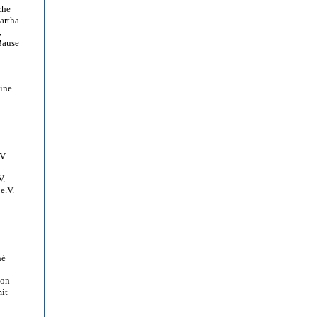
che
artha
,
 Bause
eine
V.
V.
e.V.
né
ion
it