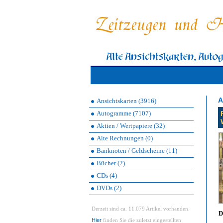
A
Ansichtskarten (3916)
Autogramme (7107)
Aktien / Wertpapiere (32)
Alte Rechnungen (0)
Banknoten / Geldscheine (11)
Bücher (2)
CDs (4)
DVDs (2)
Derzeit sind ca. 11.079 Artikel vorhanden.
D
Hier
finden Sie die zuletzt eingestellten