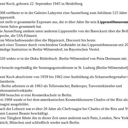
ené Koch, geboren 22. September 1945 in Heidelberg
008 eröffnete er in der Galeries Lafayette eine Ausstellung zum Jubiläum 125 Jahre
ippenstift.
ort stellt er gesammelte Exponate aus, die er über Jahre für sein
Lippenstiftmuseu
einem Salon gesammelt hat.
ie Ausstellung umfasst unter anderem Lippenstifte von der Barockzeit über die Bel
poche, die UfA-Filmzeit.
om Wirtschaftswunder über die Hippiezeit, Discozeit bis heute.
ach einer Tournee durch verschiedene Großstädte ist das Lippenstiftmuseum seit 2
tändige Institution in Berlin-Wilmersdorf, im Bayerischen Viertel.
020 wirkte er in der Doku Bilderbuch: Berlin-Wilmersdorf von Petra Dorrmann mit.
r besucht regelmäßig die Sonntagsgottesdienste in St. Ludwig (Berlin-Wilmersdorf)
ené Koch absolvierte von 1959 bis 1962 eine Ausbildung als Schauwerbegestalter 
annheim.
n Berlin arbeitete er ab 1963 als Tellerwäscher, Barkeeper, Travestiekünstler und
ebensmittelverkäufer.
968 besuchte er eine Kosmetikschule in Berlin.
eit 1969 wurde er bei dem amerikanischen Kosmetikkonzern Charles of the Ritz als
isagist ausgebildet.
ach der Lehrzeit war er über 20 Jahre als Chefvisagist bei Charles of the Ritz und Y
aint Laurent Beaute beschäftigt.
eine Tätigkeit führte ihn in dieser Zeit unter anderem nach Paris, London, New York
ürich, München und schließlich wieder nach Berlin.