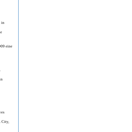
m
in
le
009 eine
.
in
ves
 City,