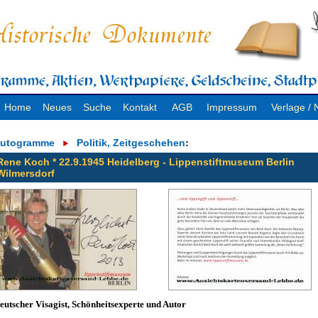
Home
Neues
Suche
Kontakt
AGB
Impressum
Verlage 
utogramme
Politik, Zeitgeschehen
:
Rene Koch * 22.9.1945 Heidelberg - Lippenstiftmuseum Berlin
Wilmersdorf
eutscher Visagist, Schönheitsexperte und Autor