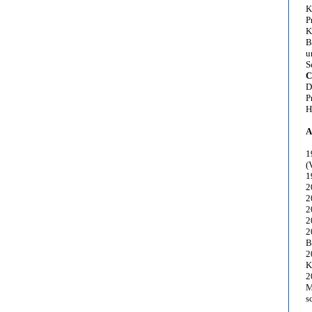
K
P
K
B
u
S
C
D
P
H
A
1
(
1
2
2
2
2
2
B
2
K
2
M
s