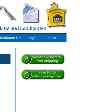
/ Neudamm Nm.
Login
Links