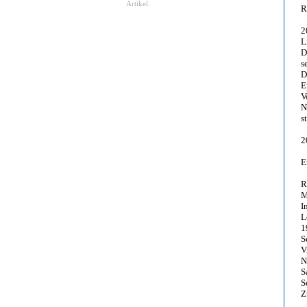
Artikel.
R
2
L
D
s
D
E
V
N
s
2
E
R
M
I
L
1
S
V
N
S
S
Z