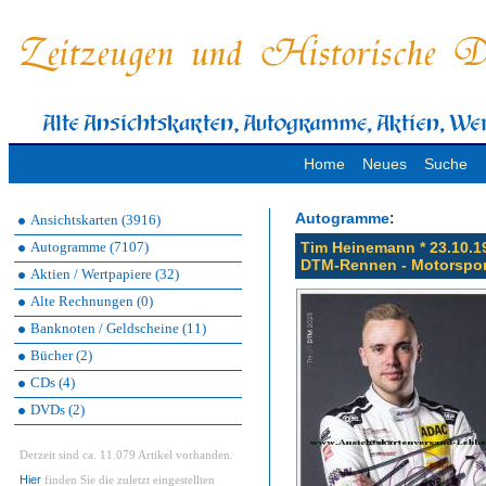
Home
Neues
Suche
:
Autogramme
Ansichtskarten (3916)
Autogramme (7107)
Tim Heinemann * 23.10.19
DTM-Rennen - Motorspor
Aktien / Wertpapiere (32)
Alte Rechnungen (0)
Banknoten / Geldscheine (11)
Bücher (2)
CDs (4)
DVDs (2)
Derzeit sind ca. 11.079 Artikel vorhanden.
Hier
finden Sie die zuletzt eingestellten