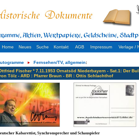
Home
Neues
Suche
Kontakt
AGB
Impressum
Verlage 
utogramme
Fernsehen/TV, allgemein
:
Ottfried Fischer * 7.11.1953 Ornatsöd Niederbayern - Sat.1: Der Bul
von Tölz - ARD : Pfarrer Braun - BR : Ottis Schlachthof
eutscher Kabarettist, Synchronsprecher und Schauspieler