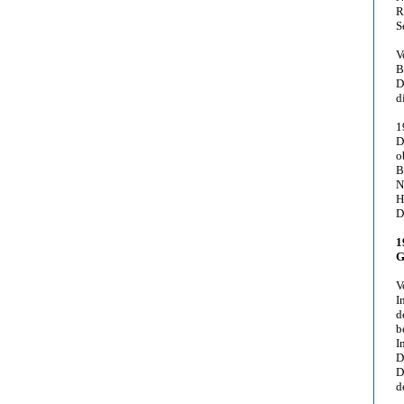
R
S
V
B
D
d
1
D
o
B
N
H
D
1
G
V
I
d
b
I
D
D
d