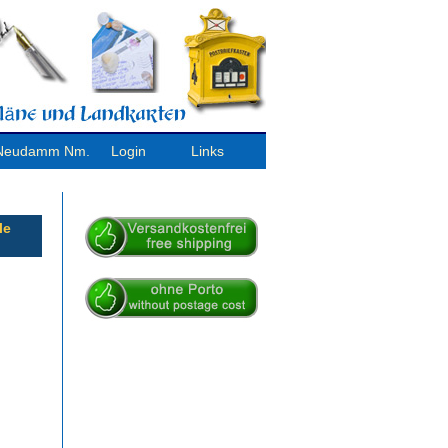
/ Neudamm Nm.
Login
Links
le