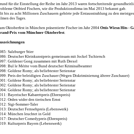
rund für die Einstellung der Reihe im Jahr 2013 waren fortschreitende gesundheitl
robleme Ottfried Fischers, wie die Produktionsfirma im Mai 2013 bekannt gab.
it bis zu acht Millionen Zuschauern gehörte jede Erstausstrahlung zu den meistge
ilmen des Tages.
um Oktoberfest in München präsentierte Fischer im Jahr 2004
Ottis Wiesn Hits - G
rand-Prix vom Münchner Oktoberfest
.
uszeichnungen
985: Salzburger Stier
986: Deutscher Kleinkunstpreis gemeinsam mit Jockel Tschiersch
997: Goldener Gong zusammen mit Ruth Drexel
998: Bul le Mérite vom Bund deutscher Kriminalbeamter
998: Goldene Romy; als beliebtester Serienstar
999: Preis der beleidigten Zuschauer (Wegen Diskriminierung älterer Zuschauer)
001: Goldene Romy; als beliebtester Serienstar
002: Goldene Romy; als beliebtester Serienstar
004: Goldene Romy; als beliebtester Serienstar
011: Bayerischer Kabarettpreis (Ehrenpreis)
012: Orden wider den tierischen Ernst
012: Sigi-Sommer-Taler
013: Deutscher Fernsehpreis (Lebenswerk)
014: München leuchtet in Gold
017: Deutscher Comedypreis (Ehrenpreis)
019: Kulturpreis Bayern (Lebenswerk)