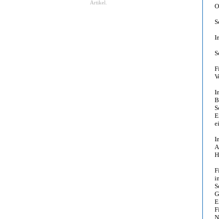
Artikel.
O
S
I
S
F
V
I
B
S
E
e
I
A
H
F
i
S
G
E
F
N