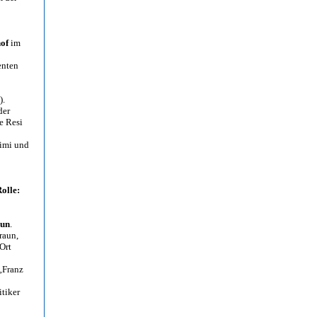
hof
im
enten
).
der
e Resi
rimi und
olle:
aun
.
raun,
 Ort
 „Franz
tiker