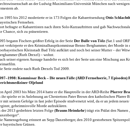
echtswissenschaft an der Ludwig-Maximilians-Universität München nach wenigen
emestern ab.
on 1995 bis 2012 moderierte er in 173 Folgen die Kabarettsendung
Ottis Schlacht
ayerischen Fernsehen.
ort befragte er Kabarettisten nach ihren Solo-Kurzauftritten und gab Nachwuchstal
ie Chance, sich zu präsentieren.
995 begann Fischers größter Erfolg in der Serie
Der Bulle von Tölz
(Sat.1 und ORF
ort verkörperte er den Kriminalhauptkommissar Benno Berghammer, der Morde in 
berbayerischen Kleinstadt Bad Tölz aufklärt und noch bei seiner Mutter – der Witw
erghammer (Ruth Drexel) – wohnt.
ach seiner eigenen Aussage handelte es sich bei der Serie um eine Mischung aus K
eimatfilm.
ie Serie endete nach Ruth Drexels Tod 2009.
997–1998: Kommissar Beck – Die neuen Fälle (ARD Fernsehserie, 7 Episoden) R
erichtsmediziner Oljelund
on April 2003 bis März 2014 hatte er die Hauptrolle in der ARD-Reihe
Pfarrer Br
n ihr spielte er in Anlehnung an Chestertons Pater Brown den katholischen Pfarrer B
er mit seinem Gefolge in fast jeder Episode strafversetzt wird, da er an jedem neuen
eginnt, geheimnisvolle Morde aufzuklären.
n der 2013 gedrehten letzten Folge (
Brauns Heimkehr
) trägt ein Prälat den Namen
axenberger“.
ie Namensgebung erinnert an Sepp Daxenberger, den 2010 gestorbenen Spitzenpoli
er bayerischen Grünen.