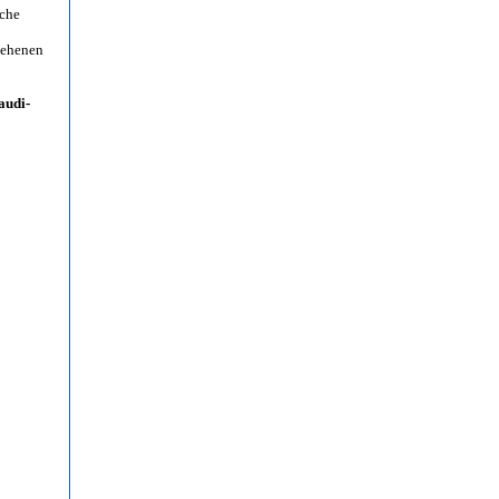
iche
sehenen
audi-