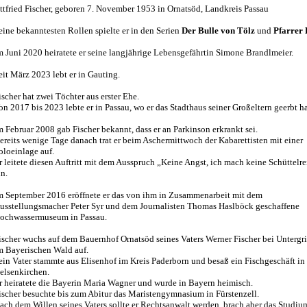
ttfried Fischer, geboren 7. November 1953 in Ornatsöd, Landkreis Passau
eine bekanntesten Rollen spielte er in den Serien
Der Bulle von Tölz
und
Pfarrer
m Juni 2020 heiratete er seine langjährige Lebensgefährtin Simone Brandlmeier.
eit März 2023 lebt er in Gauting.
ischer hat zwei Töchter aus erster Ehe.
on 2017 bis 2023 lebte er in Passau, wo er das Stadthaus seiner Großeltern geerbt ha
m Februar 2008 gab Fischer bekannt, dass er an Parkinson erkrankt sei.
ereits wenige Tage danach trat er beim Aschermittwoch der Kabarettisten mit einer
oloeinlage auf.
r leitete diesen Auftritt mit dem Ausspruch „Keine Angst, ich mach keine Schüttelr
in.
m September 2016 eröffnete er das von ihm in Zusammenarbeit mit dem
usstellungsmacher Peter Syr und dem Journalisten Thomas Haslböck geschaffene
ochwassermuseum in Passau.
ischer wuchs auf dem Bauernhof Ornatsöd seines Vaters Werner Fischer bei Untergr
m Bayerischen Wald auf.
ein Vater stammte aus Elisenhof im Kreis Paderborn und besaß ein Fischgeschäft in
elsenkirchen.
r heiratete die Bayerin Maria Wagner und wurde in Bayern heimisch.
ischer besuchte bis zum Abitur das Maristengymnasium in Fürstenzell.
ach dem Willen seines Vaters sollte er Rechtsanwalt werden, brach aber das Studiu