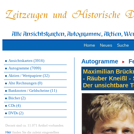
Home
Neues
Suche
Autogramme
F
Ansichtskarten (3916)
Autogramme (7099)
Maximilian Brückn
Aktien / Wertpapiere (32)
- Räuber Kneißl - 
Alte Rechnungen (0)
Der unsichtbare T
Banknoten / Geldscheine (11)
Bücher (2)
CDs (4)
DVDs (2)
Derzeit sind ca. 11.071 Artikel vorhanden.
Hier
finden Sie die zuletzt eingestellten