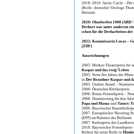
2018–2019: Arctic Circle – Der
(Rolle: deutscher Virologe Tho
Helsinki
2020: Oktoberfest 1900 (ARD / 
Drehort war unter anderem ein
schon für die Dreharbeiten der
2022: Kommissarin Lucas – Go
(ZDF)
Auszeichnungen
2005: Merkur-Theaterpreis für 
Kaspar und das ewig’ Leben
2005: Stern des Jahres der Mün
in
Der Brandner Kaspar und da
2005: Undine Award – Nominier
2006: Deutscher Kritikerpreis
2006: Romy-Fernsehpreis – Nomi
2006: Nominierung für den Adolf
Papa und Mama
und
Tatort: T
2006: Bayerischer Kunstförderpr
2007: Europäischer Shooting St
(EFP) im Rahmen der Berlinale
2007: Kulturpreis des Landkrei
2018: Bayerischer Fernsehpreis –
Reihen für seine Rolle in
Hinda