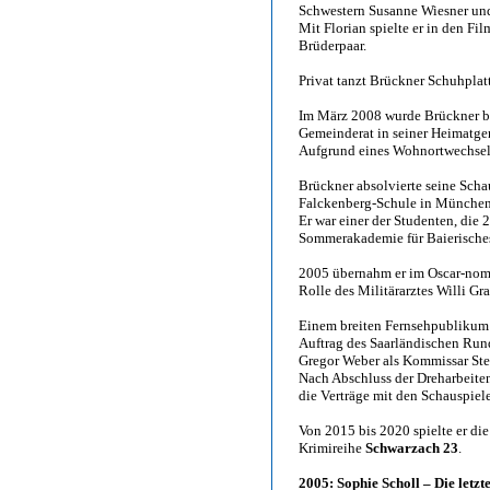
Schwestern Susanne Wiesner und 
Mit Florian spielte er in den Fi
Brüderpaar.
Privat tanzt Brückner Schuhplatt
Im März 2008 wurde Brückner b
Gemeinderat in seiner Heimatg
Aufgrund eines Wohnortwechsels
Brückner absolvierte seine Scha
Falckenberg-Schule in München
Er war einer der Studenten, die 
Sommerakademie für Baierisches
2005 übernahm er im Oscar-nomi
Rolle des Militärarztes Willi Gra
Einem breiten Fernsehpublikum
Auftrag des Saarländischen Run
Gregor Weber als Kommissar Stef
Nach Abschluss der Dreharbeite
die Verträge mit den Schauspiele
Von 2015 bis 2020 spielte er di
Krimireihe
Schwarzach 23
.
2005: Sophie Scholl – Die letz