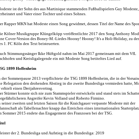
odeste ist der Sohn des aus Martinique stammenden Fußballspielers Guy Modeste,
erheiratet und Vater einer Tochter und eines Sohnes.
er Rapper MKN hat Modeste einen Song gewidmet, dessen Titel der Name des Sportl
ie Kölner Musikgruppe Klüngelköpp veröffentlichte 2017 den Song Anthony Mod
ine Cover-Version des Boney-M.-Liedes Hooray! Hooray! It's a Holi-Holiday, zu d
es 1. FC Köln den Text beisteuerten.
uch Stimmungssänger Ikke Hüftgold nahm im Mai 2017 gemeinsam mit dem VfL
schhofen und Kreisligalegende ein mit Modeste Song betiteltes Lied auf.
SG 1899 Hoffenheim
n der Sommerpause 2013 verpflichtete die TSG 1899 Hoffenheim, die in der Vorsais
ie Relegation den drohenden Abstieg in die zweite Bundesliga vermieden hatte, M
r erhielt einen Dreijahresvertrag.
er Stürmer konnte sich nie zum Stammspieler entwickeln und stand stets im Schatt
orgefährlicheren Angreifer Kevin Volland und Roberto Firmino.
n seiner zweiten und letzten Saison für die Kraichgauer verpasste Modeste mit der
annschaft als Tabellenachter knapp das Erreichen eines internationalen Starterplat
m Sommer 2015 endete das Engagement des Franzosen bei der TSG.
itel
eister der 2. Bundesliga und Aufstieg in die Bundesliga: 2019