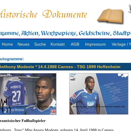
Home
Neues
Suche
Kontakt
AGB
Impressum
Verlage 
:
utogramme
Anthony Modeste * 14.4.1988 Cannes - TSG 1899 Hoffenheim
ranzösischer Fußballspieler
nthony „Tony“ Mbu Agogo Modeste, geboren 14. April 1988 in Cannes