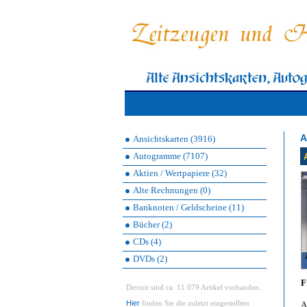
A
Ansichtskarten (3916)
Autogramme (7107)
Aktien / Wertpapiere (32)
Alte Rechnungen (0)
Banknoten / Geldscheine (11)
Bücher (2)
CDs (4)
DVDs (2)
F
Derzeit sind ca. 11.079 Artikel vorhanden.
Hier
finden Sie die zuletzt eingestellten
A