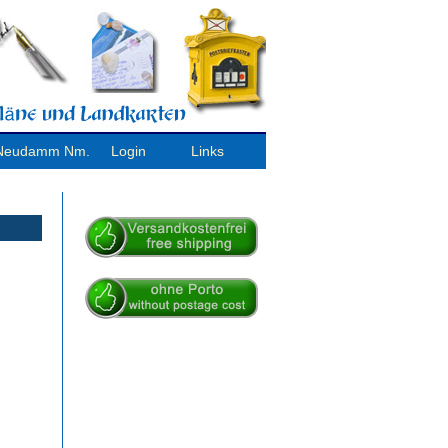
/ Neudamm Nm.
Login
Links