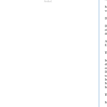
Artikel.
M
v
D
D
e
d
A
E
T
I
d
e
D
t
I
M
I
T
M