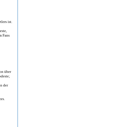
ers ist.
este,
em Fans
on über
odeste;
en der
zes.