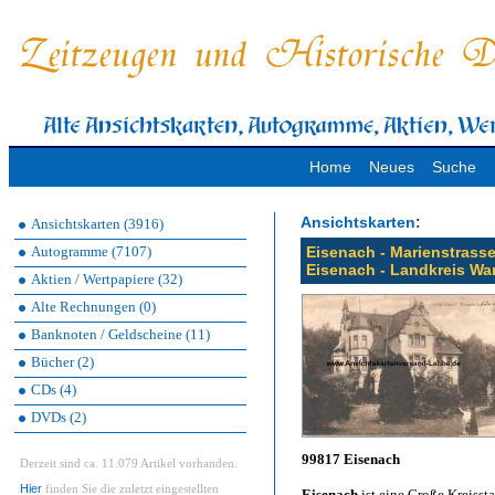
Home
Neues
Suche
:
Ansichtskarten
Ansichtskarten (3916)
Autogramme (7107)
Eisenach - Marienstrasse
Eisenach - Landkreis Wa
Aktien / Wertpapiere (32)
Alte Rechnungen (0)
Banknoten / Geldscheine (11)
Bücher (2)
CDs (4)
DVDs (2)
99817 Eisenach
Derzeit sind ca. 11.079 Artikel vorhanden.
Hier
finden Sie die zuletzt eingestellten
Eisenach
ist eine Große Kreisst