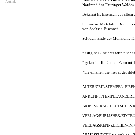
Artikel.
Nordrand des Thüringer Waldes.
Bekannt ist Eisenach vor allem 
Sie war im Mittelalter Residenz
von Sachsen-Eisenach.
Seit dem Ende der Monarchie fü
* Original-Ansichtskarte * sehr s
* gelaufen 1906 nach Pyrmont, H
*Sie erhalten die hier abgebilde
ALTER/ZEIT/STEMPEL: EISEN
ANKUNFTSTEMPEL/ANDERE S
BRIEFMARKE: DEUTSCHES REIC
VERLAG/PUBLISHER/EDITEUR: 
VERLAGSKENNZEICHEN/INFO:
ABMESSUNGEN (in cm): ca. 13,