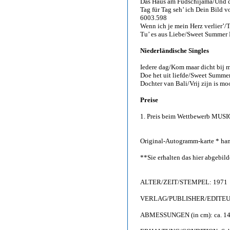
Das Haus am Fudschijama/Und de
Tag für Tag seh’ ich Dein Bild v
6003.598
Wenn ich je mein Herz verlier’/
Tu’ es aus Liebe/Sweet Summer 
Niederländische Singles
Iedere dag/Kom maar dicht bij m
Doe het uit liefde/Sweet Summe
Dochter van Bali/Vrij zijn is m
Preise
1. Preis beim Wettbewerb MUSI
Original-Autogramm-karte * hand
**Sie erhalten das hier abgebi
ALTER/ZEIT/STEMPEL: 1971
VERLAG/PUBLISHER/EDITEUR: 
ABMESSUNGEN (in cm): ca. 14,