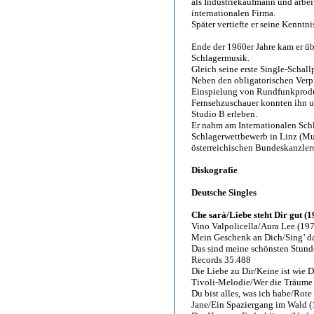
als Industriekaufmann und arbeit
internationalen Firma.
Später vertiefte er seine Kenntn
Ende der 1960er Jahre kam er ü
Schlagermusik.
Gleich seine erste Single-Schall
Neben den obligatorischen Verp
Einspielung von Rundfunkprod
Fernsehzuschauer konnten ihn u
Studio B erleben.
Er nahm am Internationalen Schl
Schlagerwettbewerb in Linz (Mus
österreichischen Bundeskanzlers
Diskografie
Deutsche Singles
Che sarà/Liebe steht Dir gut (1
Vino Valpolicella/Aura Lee (197
Mein Geschenk an Dich/Sing’ das
Das sind meine schönsten Stunde
Records 35.488
Die Liebe zu Dir/Keine ist wie 
Tivoli-Melodie/Wer die Träume 
Du bist alles, was ich habe/Ro
Jane/Ein Spaziergang im Wald (