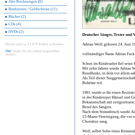
Alte Rechnungen (0)
Banknoten / Geldscheine (11)
Bücher (2)
CDs (4)
DVDs (2)
Deutscher Sänger, Texter und 
Adrian Wolf, geboren 24. Juni 
Derzeit sind ca. 11.079 Artikel vorhanden.
Hier
finden Sie die zuletzt eingestellten
vollständiger Name Adrian Fac
Artikel.
Schon im Kindesalter fiel seine 
Mit zehn Jahren wurde Adrian W
Rundfunks, in dem vor allem sak
Als Teil dieser Singgemeinschaf
Bohème teil.
1961 wurde er für einen Rezitat
in der Kinderoper Hänsel und Gr
Bekanntschaft mit zeitgenössis
Beruf des Sängers.
Nach dem Stimmbruch wurde Adr
15-Mann-Vereinigung, die vor a
Chorsätze sang.
Wolf, selbst Sohn eines Krimina