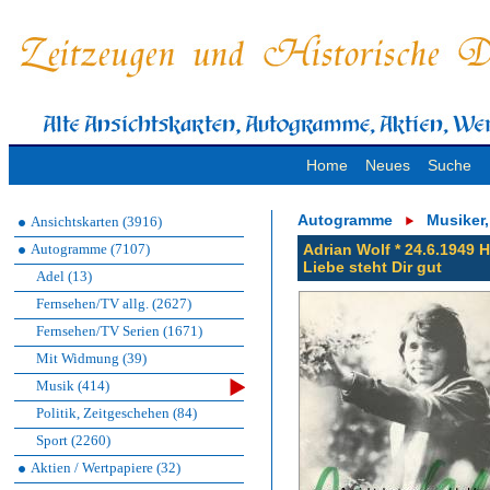
Home
Neues
Suche
Autogramme
Musiker
Ansichtskarten (3916)
Autogramme (7107)
Adrian Wolf * 24.6.1949 
Liebe steht Dir gut
Adel (13)
Fernsehen/TV allg. (2627)
Fernsehen/TV Serien (1671)
Mit Widmung (39)
Musik (414)
Politik, Zeitgeschehen (84)
Sport (2260)
Aktien / Wertpapiere (32)