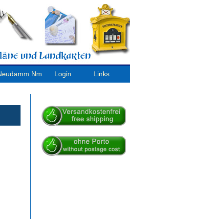
/ Neudamm Nm.
Login
Links