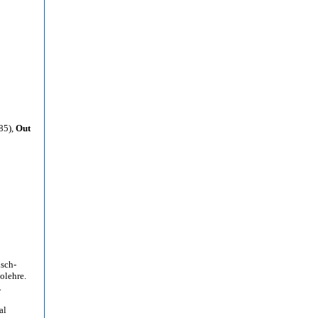
85),
Out
isch-
olehre.
.
al