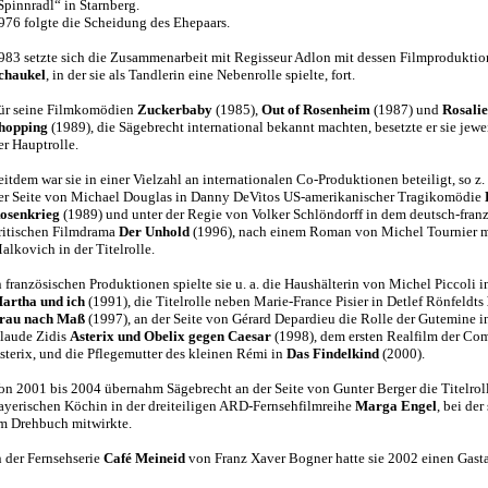
Spinnradl“ in Starnberg.
976 folgte die Scheidung des Ehepaars.
983 setzte sich die Zusammenarbeit mit Regisseur Adlon mit dessen Filmprodukti
chaukel
, in der sie als Tandlerin eine Nebenrolle spielte, fort.
ür seine Filmkomödien
Zuckerbaby
(1985),
Out of Rosenheim
(1987) und
Rosali
hopping
(1989), die Sägebrecht international bekannt machten, besetzte er sie jewei
er Hauptrolle.
eitdem war sie in einer Vielzahl an internationalen Co-Produktionen beteiligt, so z.
er Seite von Michael Douglas in Danny DeVitos US-amerikanischer Tragikomödie
osenkrieg
(1989) und unter der Regie von Volker Schlöndorff in dem deutsch-franz
ritischen Filmdrama
Der Unhold
(1996), nach einem Roman von Michel Tournier m
alkovich in der Titelrolle.
n französischen Produktionen spielte sie u. a. die Haushälterin von Michel Piccoli i
artha und ich
(1991), die Titelrolle neben Marie-France Pisier in Detlef Rönfeldts
rau nach Maß
(1997), an der Seite von Gérard Depardieu die Rolle der Gutemine i
laude Zidis
Asterix und Obelix gegen Caesar
(1998), dem ersten Realfilm der Co
sterix, und die Pflegemutter des kleinen Rémi in
Das Findelkind
(2000).
on 2001 bis 2004 übernahm Sägebrecht an der Seite von Gunter Berger die Titelroll
ayerischen Köchin in der dreiteiligen ARD-Fernsehfilmreihe
Marga Engel
, bei der
m Drehbuch mitwirkte.
n der Fernsehserie
Café Meineid
von Franz Xaver Bogner hatte sie 2002 einen Gastau