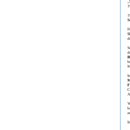
„
1
1
S
F
S
d
S
d
R
b
M
I
M
F
C
A
V
b
a
I