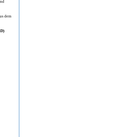
nd
aus dem
RD)