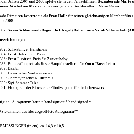
n den Jahren 2007 und 2008 spielte sie in den Fernsehfilmen
Bezaubernde Marie
u
mmer Wirbel um Marie
die namensgebende Buchhändlerin Marie Meyer.
odo Fürneisen besetzte sie als
Frau Holle
für seinen gleichnamigen Märchenfilm 
ahr 2008.
009: So ein Schlamassel (Regie: Dirk Regel) Rolle: Tante Sarah Silberschatz (A
uszeichnungen
982: Schwabinger Kunstpreis
984: Ernst-Hoferichter-Preis
986: Ernst-Lubitsch-Preis für
Zuckerbaby
988: Bundesfilmpreis als Beste Hauptdarstellerin für
Out of Rosenheim
989: Bambi
003: Bayerischer Verdienstorden
009: Oberbayerischer Kulturpreis
020: Sigi-Sommer-Taler
021: Ehrenpreis der Biberacher Filmfestspiele für ihr Lebenswerk
riginal-Autogramm-karte * handsigniert * hand signed *
*Sie erhalten das hier abgebildete Autogramm**
BMESSUNGEN (in cm): ca. 14,8 x 10,5