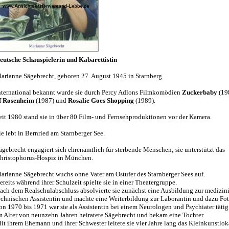
eutsche Schauspielerin und Kabarettistin
arianne Sägebrecht, geboren 27. August 1945 in Starnberg
nternational bekannt wurde sie durch Percy Adlons Filmkomödien
Zuckerbaby
(19
f Rosenheim
(1987) und
Rosalie Goes Shopping
(1989).
eit 1980 stand sie in über 80 Film- und Fernsehproduktionen vor der Kamera.
ie lebt in Bernried am Starnberger See.
ägebrecht engagiert sich ehrenamtlich für sterbende Menschen; sie unterstützt das
hristophorus-Hospiz in München.
arianne Sägebrecht wuchs ohne Vater am Ostufer des Starnberger Sees auf.
ereits während ihrer Schulzeit spielte sie in einer Theatergruppe.
ach dem Realschulabschluss absolvierte sie zunächst eine Ausbildung zur medizin
echnischen Assistentin und machte eine Weiterbildung zur Laborantin und dazu Fot
on 1970 bis 1971 war sie als Assistentin bei einem Neurologen und Psychiater tätig
m Alter von neunzehn Jahren heiratete Sägebrecht und bekam eine Tochter.
it ihrem Ehemann und ihrer Schwester leitete sie vier Jahre lang das Kleinkunstlok