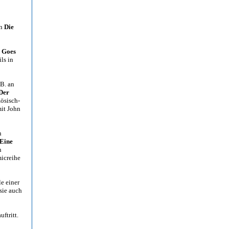
on
Die
e Goes
ls in
 B. an
Der
ösisch-
it John
n
Eine
n
micreihe
e einer
 sie auch
ftritt.