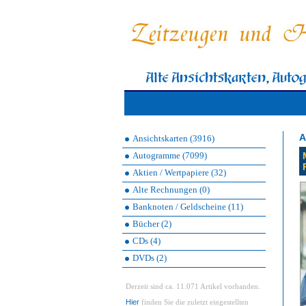
A
Ansichtskarten (3916)
Autogramme (7099)
Aktien / Wertpapiere (32)
Alte Rechnungen (0)
Banknoten / Geldscheine (11)
Bücher (2)
CDs (4)
DVDs (2)
Derzeit sind ca. 11.071 Artikel vorhanden.
Hier
finden Sie die zuletzt eingestellten