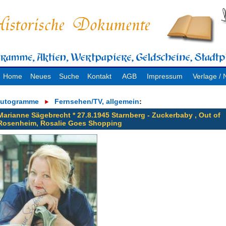
Home
Neues
Suche
Kontakt
AGB
Impressum
Verlage 
utogramme
Fernsehen/TV, allgemein
:
Marianne Sägebrecht * 27.8.1945 Starnberg - Zuckerbaby , Out of
Rosenheim, Rosalie Goes Shopping