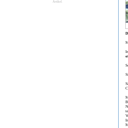
Artikel.
D
M
I
o
S
S
S
C
M
B
N
t
V
I
M