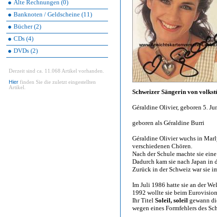
Alte Rechnungen (0)
Banknoten / Geldscheine (11)
Bücher (2)
CDs (4)
DVDs (2)
Derzeit sind ca. 11.068 Artikel vorhanden.
Hier
finden Sie die zuletzt eingestellten
Artikel.
Schweizer Sängerin von volks
Géraldine Olivier, geboren 5. J
geboren als Géraldine Burri
Géraldine Olivier wuchs in Marl
verschiedenen Chören.
Nach der Schule machte sie eine
Dadurch kam sie nach Japan in d
Zurück in der Schweiz war sie i
Im Juli 1986 hatte sie an der We
1992 wollte sie beim Eurovisio
Ihr Titel
Soleil, soleil
gewann die
wegen eines Formfehlers des Sch