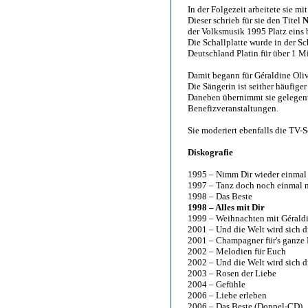
In der Folgezeit arbeitete sie 
Dieser schrieb für sie den Titel
N
der Volksmusik 1995 Platz eins 
Die Schallplatte wurde in der Sc
Deutschland Platin für über 1 Mi
Damit begann für Géraldine Oliv
Die Sängerin ist seither häufig
Daneben übernimmt sie gelegen
Benefizveranstaltungen.
Sie moderiert ebenfalls die TV
Diskografie
1995 – Nimm Dir wieder einmal 
1997 – Tanz doch noch einmal m
1998 – Das Beste
1998 – Alles mit Dir
1999 – Weihnachten mit Géraldi
2001 – Und die Welt wird sich d
2001 – Champagner für's ganze
2002 – Melodien für Euch
2002 – Und die Welt wird sich d
2003 – Rosen der Liebe
2004 – Gefühle
2006 – Liebe erleben
2006 – Das Beste (Doppel-CD)