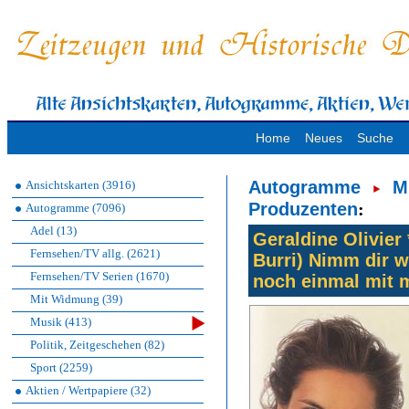
Home
Neues
Suche
Autogramme
M
Ansichtskarten (3916)
Produzenten
:
Autogramme (7096)
Adel (13)
Geraldine Olivier
Fernsehen/TV allg. (2621)
Burri) Nimm dir w
Fernsehen/TV Serien (1670)
noch einmal mit mi
Mit Widmung (39)
Musik (413)
Politik, Zeitgeschehen (82)
Sport (2259)
Aktien / Wertpapiere (32)