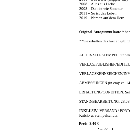
2008 – Alles aus Liebe
2008 – Du bist wie Sommer
2011 – So ist das Leben
2019 – Narben auf dem Herz
Original-Autogramm-karte * han
**Sie erhalten das hier abgebi
ALTER/ZEIT/STEMPEL: unbeka
VERLAG/PUBLISHER/EDITEUR: 
VERLAGSKENNZEICHEN/INFO: Fo
ABMESSUNGEN (in cm): ca. 14,
ERHALTUNG/CONDITION: Sehr g
STAND/BEARBEITUNG: 23.03
INKLUSIV
: VERSAND / PORT
Knick- u. Stempelschutz
Preis: 8.40 €
Anzahl:
1