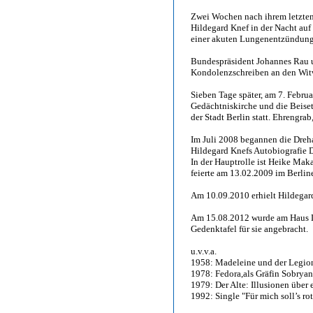
Zwei Wochen nach ihrem letzten 
Hildegard Knef in der Nacht auf
einer akuten Lungenentzündung
Bundespräsident Johannes Rau 
Kondolenzschreiben an den Wit
Sieben Tage später, am 7. Februa
Gedächtniskirche und die Beise
der Stadt Berlin statt. Ehrengra
Im Juli 2008 begannen die Dreh
Hildegard Knefs Autobiografie 
In der Hauptrolle ist Heike Mak
feierte am 13.02.2009 im Berline
Am 10.09.2010 erhielt Hildegard
Am 15.08.2012 wurde am Haus Le
Gedenktafel für sie angebracht.
u.v.v.a.
1958: Madeleine und der Legio
1978: Fedora,als Gräfin Sobryans
1979: Der Alte: Illusionen über
1992: Single "Für mich soll’s r