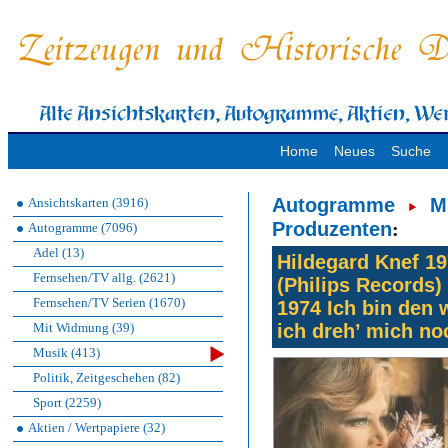
Home
Neues
Suche
Autogramme
M
Ansichtskarten (3916)
Produzenten
:
Autogramme (7096)
Adel (13)
Hildegard Knef 19
Fernsehen/TV allg. (2621)
(Philips Records) 
Fernsehen/TV Serien (1670)
1974 Ich bin den
Mit Widmung (39)
ich dreh’ mich n
Musik (413)
Politik, Zeitgeschehen (82)
Sport (2259)
Aktien / Wertpapiere (32)