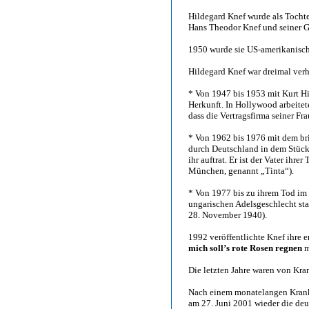
Hildegard Knef wurde als Tocht
Hans Theodor Knef und seiner Ga
1950 wurde sie US-amerikanisch
Hildegard Knef war dreimal verh
* Von 1947 bis 1953 mit Kurt H
Herkunft. In Hollywood arbeitete
dass die Vertragsfirma seiner Fr
* Von 1962 bis 1976 mit dem bri
durch Deutschland in dem Stück
ihr auftrat. Er ist der Vater ihr
München, genannt „Tinta“).
* Von 1977 bis zu ihrem Tod im 
ungarischen Adelsgeschlecht st
28. November 1940).
1992 veröffentlichte Knef ihre e
mich soll’s rote Rosen regnen
m
Die letzten Jahre waren von Kra
Nach einem monatelangen Kranke
am 27. Juni 2001 wieder die deu