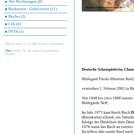
Alte Rechnungen (0)
Banknoten / Geldscheine (11)
Bücher (2)
CDs (4)
DVDs (2)
Derzeit sind ca. 11.068 Artikel vorhanden.
Hier
finden Sie die zuletzt eingestellten
Artikel.
Deutsche Schauspielerin, Chan
Hildegard Frieda Albertine Kne
verstorben 1. Februar 2002 in Be
Von 1948 bis circa 1968 nannte
Hildegarde Neff.
Im Jahr 1975 kam Knefs Buch
D
(Brustkrebs) schrieb, ein Tabuth
Infolge der Direktheit ihrer Dar
1976 stand das Buch an zweiter S
Im selben Jahr wurde Knef nach