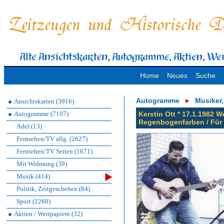
Home
Neues
Suche
Autogramme
Musiker
Ansichtskarten (3916)
Autogramme (7107)
Kerstin Ott * 17.1.1982 W
Regenbogenfarben / Für 
Adel (13)
Fernsehen/TV allg. (2627)
Fernsehen/TV Serien (1671)
Mit Widmung (39)
Musik (414)
Politik, Zeitgeschehen (84)
Sport (2260)
Aktien / Wertpapiere (32)