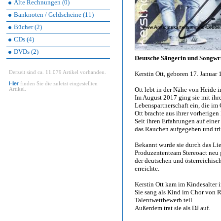
Alte Rechnungen (0)
Banknoten / Geldscheine (11)
Bücher (2)
CDs (4)
DVDs (2)
Deutsche Sängerin und Songwri
Derzeit sind ca. 11.079 Artikel vorhanden.
Kerstin Ott, geboren 17. Januar
Hier
finden Sie die zuletzt eingestellten
Ott lebt in der Nähe von Heide i
Artikel.
Im August 2017 ging sie mit ihr
Lebenspartnerschaft ein, die im
Ott brachte aus ihrer vorherigen
Seit ihren Erfahrungen auf einer
das Rauchen aufgegeben und tri
Bekannt wurde sie durch das Li
Produzententeam Stereoact neu g
der deutschen und österreichisc
erreichte.
Kerstin Ott kam im Kindesalter 
Sie sang als Kind im Chor von 
Talentwettbewerb teil.
Außerdem trat sie als DJ auf.