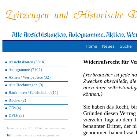
Home
Neues
Suche
Widerrufsrecht für V
Ansichtskarten (3916)
Autogramme (7107)
(Verbraucher ist jede na
Aktien / Wertpapiere (32)
Zwecken abschließt, di
Alte Rechnungen (0)
noch ihrer selbstständi
Banknoten / Geldscheine (11)
können.)
Bücher (2)
Sie haben das Recht, b
CDs (4)
Gründen diesen Vertrag 
DVDs (2)
vierzehn Tage ab dem T
benannter Dritter, der n
Derzeit sind ca. 11.079 Artikel vorhanden.
genommen haben bzw. h
Hier
finden Sie die zuletzt eingestellten