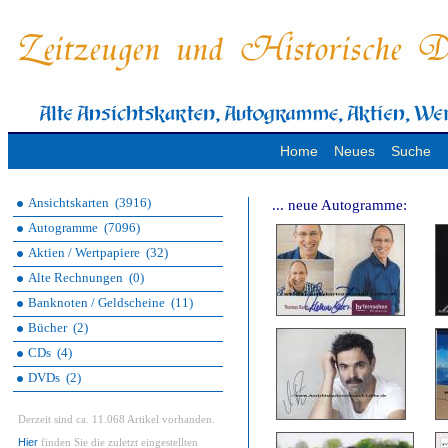
Home
Neues
Suche
Ansichtskarten
(3916)
... neue Autogramme:
Autogramme
(7096)
Aktien / Wertpapiere
(32)
Alte Rechnungen
(0)
Banknoten / Geldscheine
(11)
Bücher
(2)
CDs
(4)
DVDs
(2)
Derzeit sind ca. 11.068 Artikel vorhanden.
Hier
finden Sie die zuletzt eingestellten